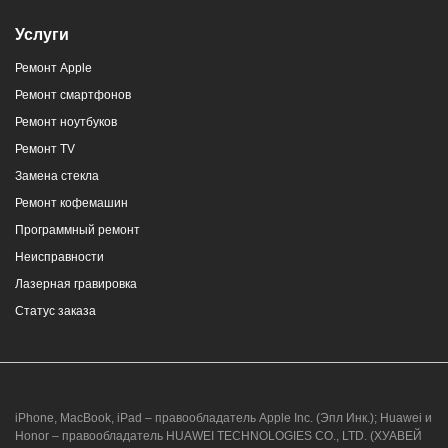
Услуги
Ремонт Apple
г. Новороссийск, ул. Героев Десантников,
Ремонт смартфонов
2/4
Ремонт ноутбуков
8 (964) 914-44-74
(с 9:00 до 20:00)
Ремонт TV
Замена стекла
Ремонт кофемашин
Программный ремонт
Неисправности
г. Новороссийск, ул. Героев Десантников,
Лазерная гравировка
2, Южный пассаж, Перекресток
Статус заказа
8 (964) 914-44-74
(с 9:00 до 20:00)
iPhone, MacBook, iPad – правообладатель Apple Inc. (Эпл Инк.); Huawei и
Honor – правообладатель HUAWEI TECHNOLOGIES CO., LTD. (ХУАВЕЙ