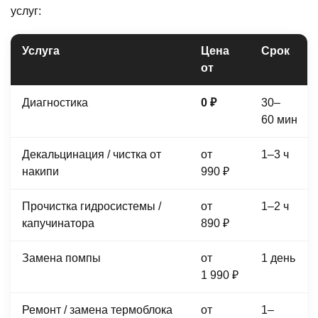
услуг:
Услуга
Цена
Срок
от
Диагностика
0 ₽
30–
60 мин
Декальцинация / чистка от
от
1–3 ч
накипи
990 ₽
Прочистка гидросистемы /
от
1–2 ч
капучинатора
890 ₽
Замена помпы
от
1 день
1 990 ₽
Ремонт / замена термоблока
от
1–