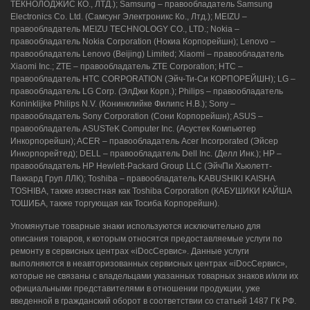
ТЕКНОЛОДЖИС КО., ЛТД.); Samsung – правообладатель Samsung
Electronics Co. Ltd. (Самсунг Электроникс Ко., Лтд.); MEIZU –
г. Новороссийск, ул. Героев Десантников,
правообладатель MEIZU TECHNOLOGY CO., LTD.; Nokia –
2/3
правообладатель Nokia Corporation (Нокиа Корпорейшн); Lenovo –
правообладатель Lenovo (Beijing) Limited; Xiaomi – правообладатель
8 (964) 914-44-74
(с 9:00 до 20:00)
Xiaomi Inc.; ZTE – правообладатель ZTE Corporation; HTC –
правообладатель HTC CORPORATION (Эйч-Ти-Си КОРПОРЕЙШН); LG –
правообладатель LG Corp. (ЭлДжи Корп.); Philips – правообладатель
Koninklijke Philips N.V. (Конинклийке Филипс Н.В.); Sony –
правообладатель Sony Corporation (Сони Корпорейшн); ASUS –
правообладатель ASUSTeK Computer Inc. (Асустек Компьютер
Инкорпорейшн); ACER – правообладатель Acer Incorporated (Эйсер
Инкорпорейтед); DELL – правообладатель Dell Inc. (Делл Инк.); HP –
правообладатель HP Hewlett-Packard Group LLC (ЭйчПи Хьюлетт-
Паккард Груп ЛЛК); Toshiba – правообладатель KABUSHIKI KAISHA
TOSHIBA, также известная как Toshiba Corporation (КАБУШИКИ КАЙША
ТОШИБА, также торгующая как Тосиба Корпорейшн).
Упомянутые товарные знаки используются исключительно для
описания товаров, к которым относятся предоставляемые услуги по
ремонту в сервисных центрах «iDocСервис». Данные услуги
выполняются в неавторизованных сервисных центрах «iDocСервис»,
которые не связаны с владельцами указанных товарных знаков и/или их
официальными представителями в отношении продукции, уже
введенной в гражданский оборот в соответствии со статьей 1487 ГК РФ.