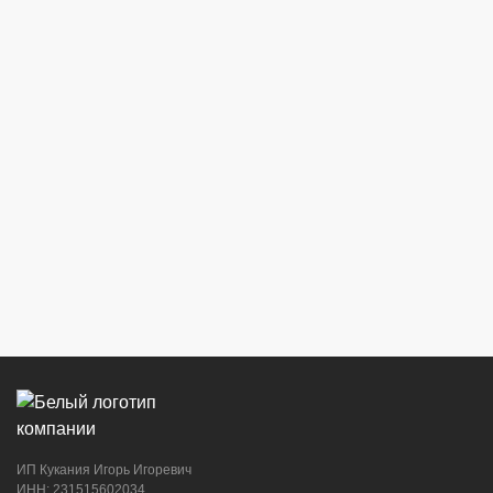
г. Новороссийск, ул. Бирюзова, 3Г,
Центральный рынок (напротив павильона
с сигаретами)
8 (964) 914-44-74
(с 9:00 до 20:00)
г. Новороссийск, ул. Советов, 24
8 (964) 914-44-74
(с 9:00 до 20:00)
ИП Кукания Игорь Игоревич
г. Новороссийск, ул. Котанова, 4
ИНН: 231515602034