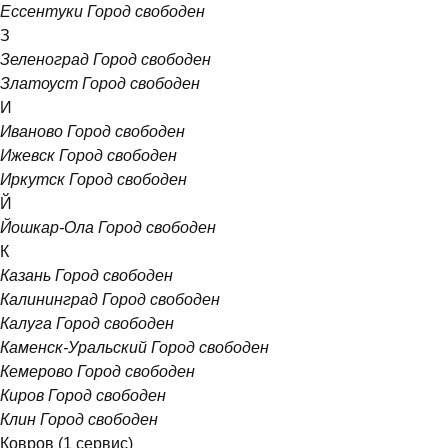
Ессентуки
Город свободен
З
Зеленоград
Город свободен
Златоуст
Город свободен
И
Иваново
Город свободен
Ижевск
Город свободен
Иркутск
Город свободен
Й
Йошкар-Ола
Город свободен
К
Казань
Город свободен
Калининград
Город свободен
Калуга
Город свободен
Каменск-Уральский
Город свободен
Кемерово
Город свободен
Киров
Город свободен
Клин
Город свободен
Ковров
(1 сервис)