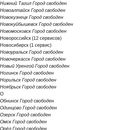
Нижний Тагил
Город свободен
Новоалтайск
Город свободен
Новокузнецк
Город свободен
Новокуйбышевск
Город свободен
Новомосковск
Город свободен
Новороссийск
(12 сервисов)
Новосибирск
(1 сервис)
Новоуральск
Город свободен
Новочеркасск
Город свободен
Новый Уренгой
Город свободен
Ногинск
Город свободен
Норильск
Город свободен
Ноябрьск
Город свободен
О
Обнинск
Город свободен
Одинцово
Город свободен
Озерск
Город свободен
Омск
Город свободен
Орёл
Город свободен