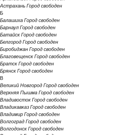
Астрахань
Город свободен
Б
Балашиха
Город свободен
Барнаул
Город свободен
Батайск
Город свободен
Белгород
Город свободен
Биробиджан
Город свободен
Благовещенск
Город свободен
Братск
Город свободен
Брянск
Город свободен
В
Великий Новгород
Город свободен
Верхняя Пышма
Город свободен
Владивосток
Город свободен
Владикавказ
Город свободен
Владимир
Город свободен
Волгоград
Город свободен
Волгодонск
Город свободен