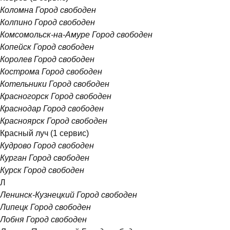
Коломна
Город свободен
Колпино
Город свободен
Комсомольск-на-Амуре
Город свободен
Копейск
Город свободен
Королев
Город свободен
Кострома
Город свободен
Котельники
Город свободен
Красногорск
Город свободен
Краснодар
Город свободен
Красноярск
Город свободен
Красный луч
(1 сервис)
Кудрово
Город свободен
Курган
Город свободен
Курск
Город свободен
Л
Ленинск-Кузнецкий
Город свободен
Липецк
Город свободен
Лобня
Город свободен