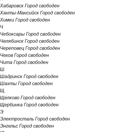
Хабаровск
Город свободен
Ханты-Мансийск
Город свободен
Химки
Город свободен
Ч
Чебоксары
Город свободен
Челябинск
Город свободен
Череповец
Город свободен
Чехов
Город свободен
Чита
Город свободен
Ш
Шадринск
Город свободен
Шахты
Город свободен
Щ
Щелково
Город свободен
Щербинка
Город свободен
Э
Электросталь
Город свободен
Энгельс
Город свободен