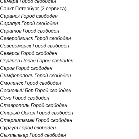
Самара
Город свободен
Санкт-Петербург
(2 сервиса)
Саранск
Город свободен
Сарапул
Город свободен
Саратов
Город свободен
Северодвинск
Город свободен
Североморск
Город свободен
Северск
Город свободен
Сергиев Посад
Город свободен
Серов
Город свободен
Симферополь
Город свободен
Смоленск
Город свободен
Сосновый Бор
Город свободен
Сочи
Город свободен
Ставрополь
Город свободен
Старый Оскол
Город свободен
Стерлитамак
Город свободен
Сургут
Город свободен
Сыктывкар
Город свободен