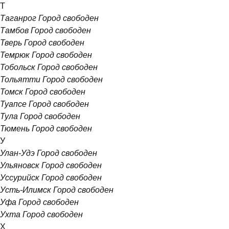
Т
Таганрог
Город свободен
Тамбов
Город свободен
Тверь
Город свободен
Темрюк
Город свободен
Тобольск
Город свободен
Тольятти
Город свободен
Томск
Город свободен
Туапсе
Город свободен
Тула
Город свободен
Тюмень
Город свободен
У
Улан-Удэ
Город свободен
Ульяновск
Город свободен
Уссурийск
Город свободен
Усть-Илимск
Город свободен
Уфа
Город свободен
Ухта
Город свободен
Х