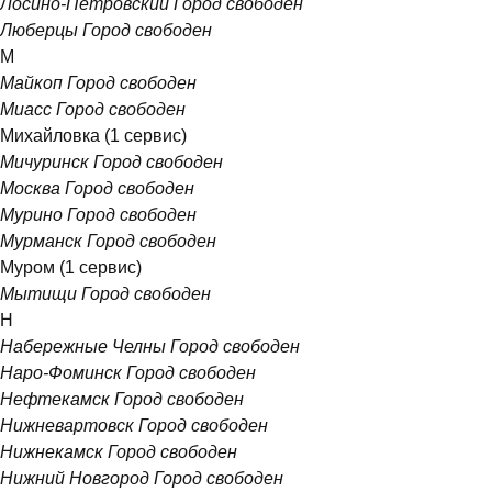
Лосино-Петровский
Город свободен
Люберцы
Город свободен
М
Майкоп
Город свободен
Миасс
Город свободен
Михайловка
(1 сервис)
Мичуринск
Город свободен
Москва
Город свободен
Мурино
Город свободен
Мурманск
Город свободен
Муром
(1 сервис)
Мытищи
Город свободен
Н
Набережные Челны
Город свободен
Наро-Фоминск
Город свободен
Нефтекамск
Город свободен
Нижневартовск
Город свободен
Нижнекамск
Город свободен
Нижний Новгород
Город свободен