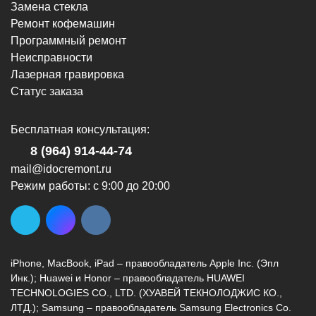
Замена стекла
Ремонт кофемашин
Программный ремонт
Неисправности
Лазерная гравировка
Статус заказа
г. Новороссийск, ул. Героев Десантников,
2/4
Бесплатная консультация:
8 (964) 914-44-74
(с 9:00 до 20:00)
8 (964) 914-44-74
mail@idocremont.ru
Режим работы: с 9:00 до 20:00
г. Новороссийск, ул. Героев Десантников,
2, Южный пассаж, Перекресток
iPhone, MacBook, iPad – правообладатель Apple Inc. (Эпл
8 (964) 914-44-74
(с 9:00 до 20:00)
Инк.); Huawei и Honor – правообладатель HUAWEI
TECHNOLOGIES CO., LTD. (ХУАВЕЙ ТЕКНОЛОДЖИС КО.,
ЛТД.); Samsung – правообладатель Samsung Electronics Co.