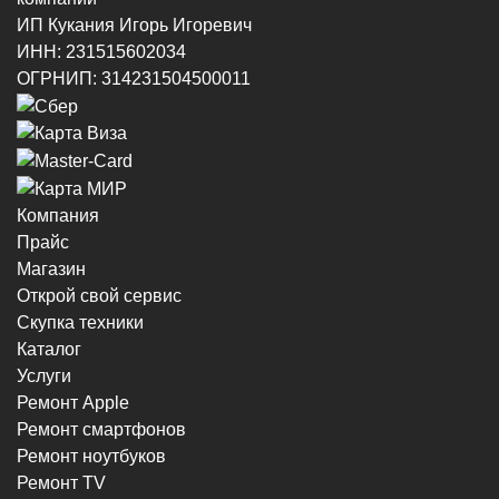
ИП Кукания Игорь Игоревич
ИНН: 231515602034
г. Новороссийск, ул. Котанова, 4
ОГРНИП: 314231504500011
8 (964) 914-44-74
(с 9:00 до 20:00)
Компания
Прайс
г. Новороссийск, пр-кт Ленина, 44
Магазин
8 (964) 914-44-74
(с 9:00 до 20:00)
Открой свой сервис
Скупка техники
Каталог
Услуги
Ремонт Apple
Ремонт смартфонов
г. Новороссийск, пр-кт Ленина, 107
Ремонт ноутбуков
8 (964) 914-44-74
Ремонт TV
(с 9:00 до 20:00)