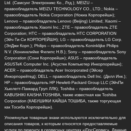
Ltd. (Самсунг Электроникс Ко., Лтд.); MEIZU –
правообладатель MEIZU TECHNOLOGY CO., LTD.; Nokia –
правообладатель Nokia Corporation (Нокиа Корпорейшн);
Lenovo – правообладатель Lenovo (Beijing) Limited; Xiaomi –
г. Новороссийск, ул. Героев Десантников,
правообладатель Xiaomi Inc.; ZTE – правообладатель ZTE
2/3
Corporation; HTC – правообладатель HTC CORPORATION
(Эйч-Ти-Си КОРПОРЕЙШН); LG – правообладатель LG Corp.
8 (964) 914-44-74
(с 9:00 до 20:00)
(ЭлДжи Корп.); Philips – правообладатель Koninklijke Philips
N.V. (Конинклийке Филипс Н.В.); Sony – правообладатель Sony
Corporation (Сони Корпорейшн); ASUS – правообладатель
ASUSTeK Computer Inc. (Асустек Компьютер Инкорпорейшн);
ACER – правообладатель Acer Incorporated (Эйсер
Инкорпорейтед); DELL – правообладатель Dell Inc. (Делл Инк.);
HP – правообладатель HP Hewlett-Packard Group LLC (ЭйчПи
Хьюлетт-Паккард Груп ЛЛК); Toshiba – правообладатель
KABUSHIKI KAISHA TOSHIBA, также известная как Toshiba
Corporation (КАБУШИКИ КАЙША ТОШИБА, также торгующая
как Тосиба Корпорейшн).
Упомянутые товарные знаки используются исключительно для
описания товаров, к которым относятся предоставляемые
услуги по ремонту в сервисных центрах «iDocСервис». Данные