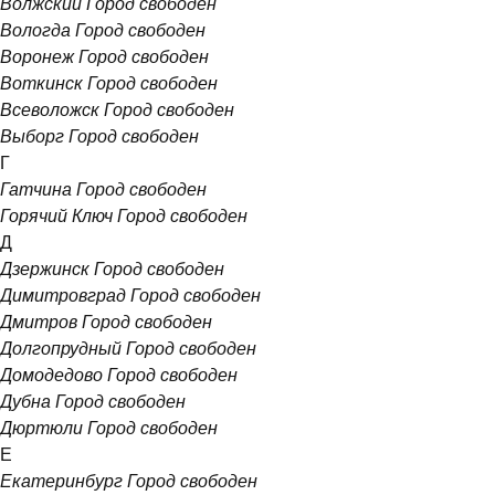
Волжский
Город свободен
Вологда
Город свободен
Воронеж
Город свободен
Воткинск
Город свободен
Всеволожск
Город свободен
Выборг
Город свободен
Г
Гатчина
Город свободен
Горячий Ключ
Город свободен
Д
Дзержинск
Город свободен
Димитровград
Город свободен
Дмитров
Город свободен
Долгопрудный
Город свободен
Домодедово
Город свободен
Дубна
Город свободен
Дюртюли
Город свободен
Е
Екатеринбург
Город свободен