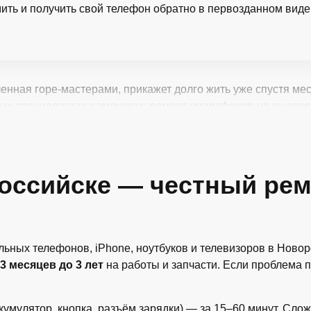
мить и получить свой телефон обратно в первозданном виде
ленная горе-мастерами, прикажет долго жить уже спустя ме
ных специалистах-самоучках: ремонт смартфонов на выезде
оссийске — честный рем
ых телефонов, iPhone, ноутбуков и телевизоров в Новор
 3 месяцев до 3 лет
на работы и запчасти. Если проблема 
кумулятор, кнопка, разъём зарядки) — за 15–60 минут. Сл