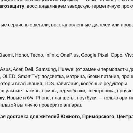
лагозащиту
: восстанавливаем заводскую герметичную прок
ые сервисные детали, восстановленные дисплеи или провер
i, Honor, Tecno, Infinix, OnePlus, Google Pixel, Oppo, Vivo
Asus, Acer, Dell, Samsung, Huawei (от замены термопасты 
OLED, Smart TV): подсветка, матрица, блоки питания, прош
моторы всасывания, LDS-навигация, колёсные редукторы.
ульные: накипь, помпы, термоблоки, электроника, прочист
ку.
Новые и б/у iPhone, планшеты, ноутбуки — только ориги
платой вы лично проверите аппарат.
ая доставка
для жителей Южного, Приморского, Центра