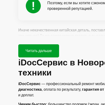
Поэтому, если вы хотите сэконо
проверенной репутацией.
Иначе некачественная китайская деталь, постав
три-четыре).То же самое можно сказать о выезд
техники — настоящая нелепость.
iDocСервис в Новор
техники
iDocСервис
— профессиональный ремонт мобильн
диагностика
, оплата по результату,
гарантия от
и доплат.
Чиним быстро:
большинство поломок (экран, ак