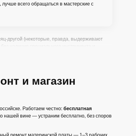
, лучше всего обращаться в мастерские с
сяц-другой (некоторые, правда, выдерживают
 без наличия специального инструмента и
онт и магазин
оссийске. Работаем честно:
бесплатная
по нашей вине — устраним бесплатно, без споров
ожный ремонт материнской платы — 1–3 рабочих