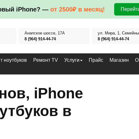
овый iPhone? —
от 2500₽ в месяц!
Перейти
Анапское шоссе, 17А
ул. Мира, 1, Семейны
8 (964) 914-44-74
8 (964) 914-44-74
т ноутбуков
Ремонт TV
Услуги
Прайс
Магазин
О
нов, iPhone
утбуков в
е