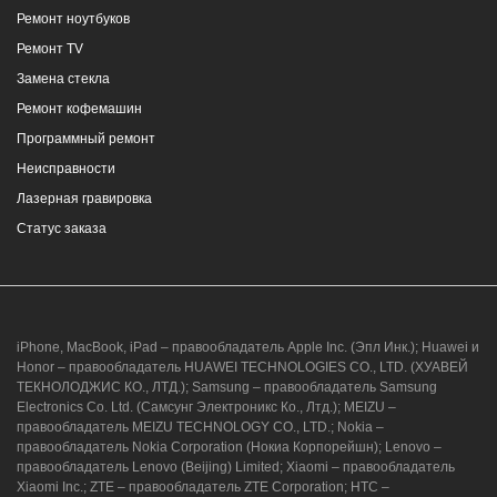
Ремонт ноутбуков
8 (964) 914-44-74
(с 9:00 до 20:00)
Ремонт TV
Замена стекла
Ремонт кофемашин
Программный ремонт
Неисправности
г. Новороссийск, ул. Героев Десантников,
Лазерная гравировка
2, Южный пассаж, Перекресток
Статус заказа
8 (964) 914-44-74
(с 9:00 до 20:00)
iPhone, MacBook, iPad – правообладатель Apple Inc. (Эпл Инк.); Huawei и
Honor – правообладатель HUAWEI TECHNOLOGIES CO., LTD. (ХУАВЕЙ
ТЕКНОЛОДЖИС КО., ЛТД.); Samsung – правообладатель Samsung
Electronics Co. Ltd. (Самсунг Электроникс Ко., Лтд.); MEIZU –
г. Новороссийск, ул. Героев Десантников,
правообладатель MEIZU TECHNOLOGY CO., LTD.; Nokia –
2/3
правообладатель Nokia Corporation (Нокиа Корпорейшн); Lenovo –
правообладатель Lenovo (Beijing) Limited; Xiaomi – правообладатель
8 (964) 914-44-74
(с 9:00 до 20:00)
Xiaomi Inc.; ZTE – правообладатель ZTE Corporation; HTC –