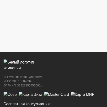
г. Новороссийск, ул. Бирюзова, 3Г,
Центральный рынок (напротив павильона
с сигаретами)
8 (964) 914-44-74
(с 9:00 до 20:00)
г. Новороссийск, ул. Советов, 24
8 (964) 914-44-74
(с 9:00 до 20:00)
ИП Кукания Игорь Игоревич
г. Новороссийск, ул. Котанова, 4
ИНН: 231515602034
ОГРНИП: 314231504500011
8 (964) 914-44-74
(с 9:00 до 20:00)
Бесплатная консультация: