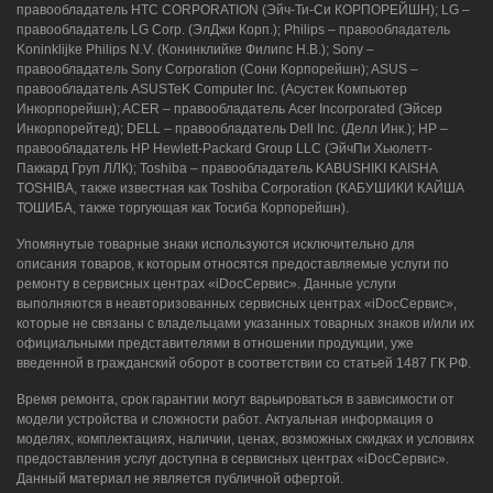
правообладатель HTC CORPORATION (Эйч-Ти-Си КОРПОРЕЙШН); LG –
правообладатель LG Corp. (ЭлДжи Корп.); Philips – правообладатель
Koninklijke Philips N.V. (Конинклийке Филипс Н.В.); Sony –
правообладатель Sony Corporation (Сони Корпорейшн); ASUS –
правообладатель ASUSTeK Computer Inc. (Асустек Компьютер
Инкорпорейшн); ACER – правообладатель Acer Incorporated (Эйсер
Инкорпорейтед); DELL – правообладатель Dell Inc. (Делл Инк.); HP –
правообладатель HP Hewlett-Packard Group LLC (ЭйчПи Хьюлетт-
Паккард Груп ЛЛК); Toshiba – правообладатель KABUSHIKI KAISHA
TOSHIBA, также известная как Toshiba Corporation (КАБУШИКИ КАЙША
ТОШИБА, также торгующая как Тосиба Корпорейшн).
Упомянутые товарные знаки используются исключительно для
описания товаров, к которым относятся предоставляемые услуги по
ремонту в сервисных центрах «iDocСервис». Данные услуги
выполняются в неавторизованных сервисных центрах «iDocСервис»,
которые не связаны с владельцами указанных товарных знаков и/или их
официальными представителями в отношении продукции, уже
введенной в гражданский оборот в соответствии со статьей 1487 ГК РФ.
Время ремонта, срок гарантии могут варьироваться в зависимости от
модели устройства и сложности работ. Актуальная информация о
моделях, комплектациях, наличии, ценах, возможных скидках и условиях
предоставления услуг доступна в сервисных центрах «iDocСервис».
Данный материал не является публичной офертой.