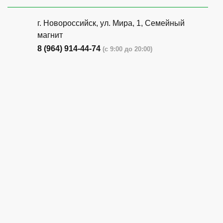
г. Новороссийск, ул. Мира, 1, Семейный
магнит
8 (964) 914-44-74
(с 9:00 до 20:00)
г. Новороссийск, ул. Бирюзова, 3Г,
Центральный рынок (напротив павильона
с животными)
8 (964) 914-44-74
(с 9:00 до 20:00)