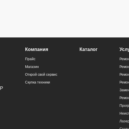
ральный
Компания
Каталог
Усл
)
Прайс
Ремон
Магазин
Ремо
Открой свой сервис
Ремон
Скупка техники
Ремо
Замен
Ремо
ральный
Прог
)
Неис
Лазер
Стату