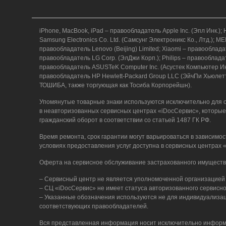
г. Новороссийск, ул. Советов, 24
8 (964) 914-44-74
(с 9:00 до 20:00)
iPhone, MacBook, iPad – правообладатель Apple Inc. (Эпл Ин
Samsung Electronics Co. Ltd. (Самсунг Электроникс Ко., Лтд.)
правообладатель Lenovo (Beijing) Limited; Xiaomi – правообл
правообладатель LG Corp. (ЭлДжи Корп.); Philips – правообладат
правообладатель ASUSTeK Computer Inc. (Асустек Компьютер Инк
правообладатель HP Hewlett-Packard Group LLC (ЭйчПи Хьюлет
ТОШИБА, также торгующая как Тосиба Корпорейшн).
Упомянутые товарные знаки используются исключительно для о
г. Новороссийск, ул. Котанова, 4
в неавторизованных сервисных центрах «iDocСервис», которые
гражданский оборот в соответствии со статьей 1487 ГК РФ.
8 (964) 914-44-74
(с 9:00 до 20:00)
Время ремонта, срок гарантии могут варьироваться в зависимос
условиях предоставления услуг доступна в сервисных центрах
Оферта на сервисное обслуживание застрахованного имуществ
– Сервисный центр не является уполномоченной организацией 
– СЦ «iDocСервис» не имеет статуса авторизованного сервисно
– Указанные обозначения используются не для индивидуализаци
г. Новороссийск, пр-кт Ленина, 44
соответствующих правообладателей.
8 (964) 914-44-74
(с 9:00 до 20:00)
Вся представленная информация носит исключительно информ