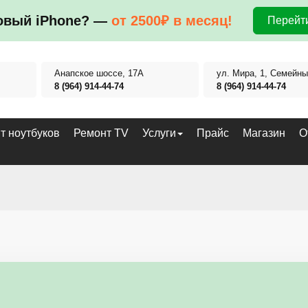
овый iPhone? —
от 2500₽ в месяц!
Перейти
Анапское шоссе, 17А
ул. Мира, 1, Семейны
8 (964) 914-44-74
8 (964) 914-44-74
т ноутбуков
Ремонт TV
Услуги
Прайс
Магазин
О