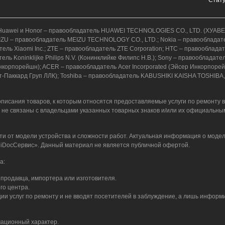
к.); Huawei и Honor – правообладатель HUAWEI TECHNOLOGIES CO., LTD. (ХУ
; MEIZU – правообладатель MEIZU TECHNOLOGY CO., LTD.; Nokia – правообладат
адатель Xiaomi Inc.; ZTE – правообладатель ZTE Corporation; HTC – правоо
ель Koninklijke Philips N.V. (Конинклийке Филипс Н.В.); Sony – правообладат
орпорейшн); ACER – правообладатель Acer Incorporated (Эйсер Инкорпорейтед
т-Паккард Груп ЛЛК); Toshiba – правообладатель KABUSHIKI KAISHA TOSHIBA,
писания товаров, к которым относятся предоставляемые услуги по ремонту 
 не связаны с владельцами указанных товарных знаков и/или их официальны
ти от модели устройства и сложности работ. Актуальная информация о модел
 «iDocСервис». Данный материал не является публичной офертой.
а:
продавца, импортера или изготовителя.
го центра.
и услуг по ремонту и не вводят посетителей в заблуждение, а лишь информ
ационный характер.