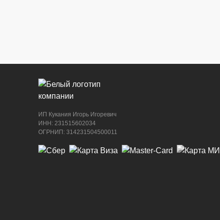
г. Новороссийск, ул. Бирюзова, 3Г, Цент
рынок (напротив павильона с животными
8 (964) 914-44-74
(с 9:00 до 20:00)
ИП Кукания Игорь Игоревич
ИНН: 231515602034
ОГРНИП: 314231504500011
г. Новороссийск, ул. Бирюзова, 3Г, Цент
рынок (напротив павильона с сигаретами
8 (964) 914-44-74
(с 9:00 до 20:00)