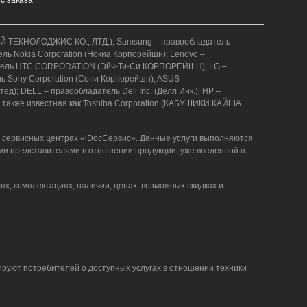
АВЕЙ ТЕКНОЛОДЖИС КО., ЛТД.); Samsung – правообладатель
ель Nokia Corporation (Нокиа Корпорейшн); Lenovo –
бладатель HTC CORPORATION (Эйч-Ти-Си КОРПОРЕЙШН); LG –
ель Sony Corporation (Сони Корпорейшн); ASUS –
); DELL – правообладатель Dell Inc. (Делл Инк.); HP –
 также известная как Toshiba Corporation (КАБУШИКИ КАЙША
в сервисных центрах «iDocСервис». Данные услуги выполняются
ми представителями в отношении продукции, уже введенной в
ях, комплектациях, наличии, ценах, возможных скидках и
ируют потребителей о доступных услугах в отношении техники