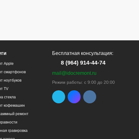
уги
Бесплатная консультация:
8 (964) 914-44-74
т Apple
нт смартфонов
mail@idocremont.ru
т ноутбуков
Режим работы: с 9:00 до 20:00
нт TV
а стекла
нт кофемашин
раммный ремонт
правности
ная гравировка
с заказа