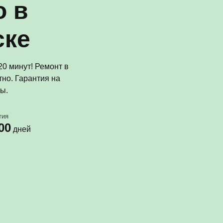
o в
ске
0 минут! Ремонт в
но. Гарантия на
ы.
тия
00
дней