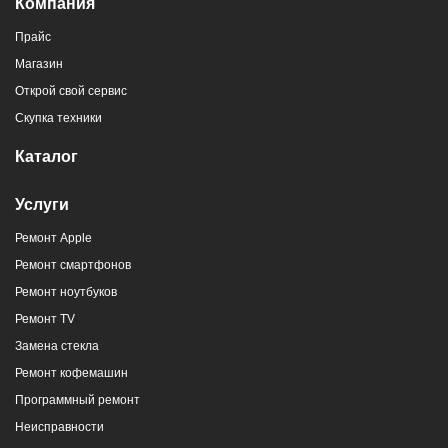
Компания
Прайс
Магазин
г. Новороссийск, пр-кт Ленина, 107
Открой свой сервис
8 (964) 914-44-74
(с 9:00 до 20:00)
Скупка техники
Каталог
Услуги
Ремонт Apple
г. Новороссийск, ул. Героев Десантников,
Ремонт смартфонов
2/4
Ремонт ноутбуков
8 (964) 914-44-74
(с 9:00 до 20:00)
Ремонт TV
Замена стекла
Ремонт кофемашин
Программный ремонт
Неисправности
г. Новороссийск, ул. Героев Десантников,