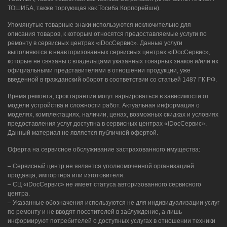
ТОШИБА, также торгующая как Тосиба Корпорейшн).
Упомянутые товарные знаки используются исключительно для
описания товаров, к которым относятся предоставляемые услуги по
ремонту в сервисных центрах «iDocСервис». Данные услуги
выполняются в неавторизованных сервисных центрах «iDocСервис»,
которые не связаны с владельцами указанных товарных знаков и/или их
официальными представителями в отношении продукции, уже
введенной в гражданский оборот в соответствии со статьей 1487 ГК РФ.
Время ремонта, срок гарантии могут варьироваться в зависимости от
модели устройства и сложности работ. Актуальная информация о
моделях, комплектациях, наличии, ценах, возможных скидках и условиях
предоставления услуг доступна в сервисных центрах «iDocСервис».
Данный материал не является публичной офертой.
Оферта на сервисное обслуживание застрахованного имущества:
– Сервисный центр не является уполномоченной организацией
продавца, импортера или изготовителя.
– СЦ «iDocСервис» не имеет статуса авторизованного сервисного
центра.
– Указанные обозначения используются не для индивидуализации услуг
по ремонту и не вводят посетителей в заблуждение, а лишь
информируют потребителей о доступных услугах в отношении техники