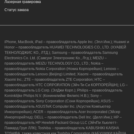
Лазерная гравировка
2, Южный пассаж, Перекресток
Статус заказа
8 (964) 914-44-74
(с 9:00 до 20:00)
iPhone, MacBook, iPad – правообладатель Apple Inc. (Эпл Инк.); Huawei и
Honor – правообладатель HUAWEI TECHNOLOGIES CO., LTD. (ХУАВЕЙ
ТЕКНОЛОДЖИС КО., ЛТД.); Samsung – правообладатель Samsung
Electronics Co. Ltd. (Самсунг Электроникс Ко., Лтд.); MEIZU –
г. Новороссийск, ул. Героев Десантников,
правообладатель MEIZU TECHNOLOGY CO., LTD.; Nokia –
2/3
правообладатель Nokia Corporation (Нокиа Корпорейшн); Lenovo –
правообладатель Lenovo (Beijing) Limited; Xiaomi – правообладатель
8 (964) 914-44-74
(с 9:00 до 20:00)
Xiaomi Inc.; ZTE – правообладатель ZTE Corporation; HTC –
правообладатель HTC CORPORATION (Эйч-Ти-Си КОРПОРЕЙШН); LG –
правообладатель LG Corp. (ЭлДжи Корп.); Philips – правообладатель
Koninklijke Philips N.V. (Конинклийке Филипс Н.В.); Sony –
правообладатель Sony Corporation (Сони Корпорейшн); ASUS –
правообладатель ASUSTeK Computer Inc. (Асустек Компьютер
Инкорпорейшн); ACER – правообладатель Acer Incorporated (Эйсер
Инкорпорейтед); DELL – правообладатель Dell Inc. (Делл Инк.); HP –
правообладатель HP Hewlett-Packard Group LLC (ЭйчПи Хьюлетт-
Паккард Груп ЛЛК); Toshiba – правообладатель KABUSHIKI KAISHA
TOSHIBA, также известная как Toshiba Corporation (КАБУШИКИ КАЙША