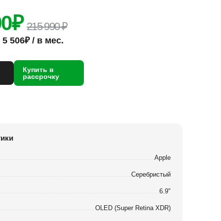
90
₽
215 990 ₽
5 506₽ / в мес.
Купить в
рассрочку
тики
Apple
Серебристый
6.9"
OLED (Super Retina XDR)