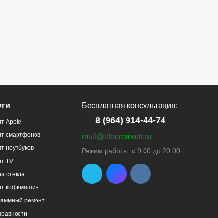
уги
Бесплатная консультация:
8 (964) 914-44-74
т Apple
нт смартфонов
mail@idocremont.ru
т ноутбуков
Режим работы: с 9:00 до 20:00
нт TV
а стекла
нт кофемашин
раммный ремонт
правности