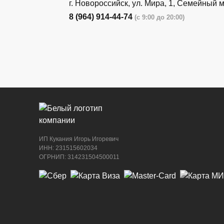
г. Новороссийск, ул. Мира, 1, Семейный 
8 (964) 914-44-74
(с 9:00 до 20:00)
г. Новороссийск, ул. Бирюзова, 3Г, Цент
рынок (напротив павильона с животными
8 (964) 914-44-74
(с 9:00 до 20:00)
ИП Кукания Игорь Игоревич
ИНН: 231515602034
ОГРНИП: 314231504500011
г. Новороссийск, ул. Бирюзова, 3Г, Цент
рынок (напротив павильона с сигаретами