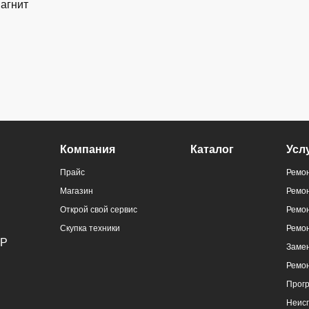
магнит
ральный
Компания
Каталог
Усл
)
Прайс
Ремон
Магазин
Ремо
Открой свой сервис
Ремон
Скупка техники
Ремо
Замен
Ремо
ральный
Прог
)
Неис