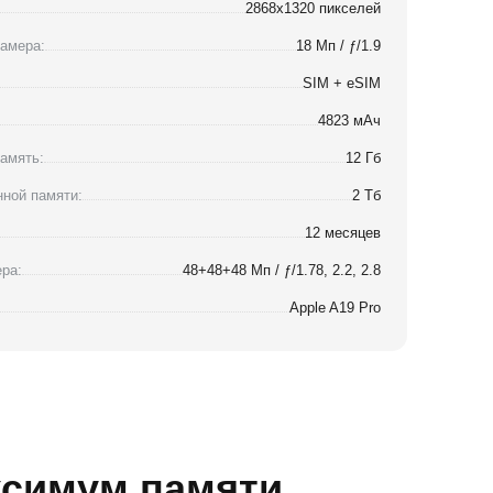
2868x1320 пикселей
амера:
18 Мп / ƒ/1.9
SIM + eSIM
4823 мАч
амять:
12 Гб
ной памяти:
2 Тб
12 месяцев
ра:
48+48+48 Мп / ƒ/1.78, 2.2, 2.8
Apple A19 Pro
ксимум памяти.