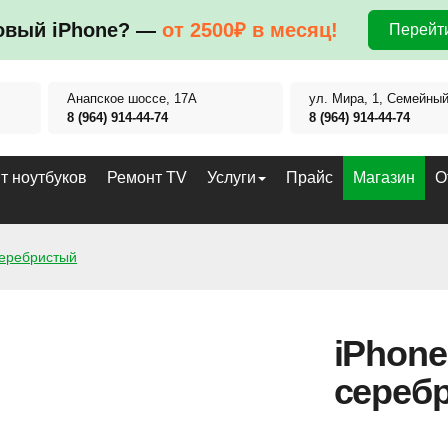
овый iPhone? —
от 2500₽ в месяц!
Перейти
Анапское шоссе, 17А
ул. Мира, 1, Семейны
8 (964) 914-44-74
8 (964) 914-44-74
т ноутбуков
Ремонт TV
Услуги
Прайс
Магазин
О
серебристый
iPhone
сереб