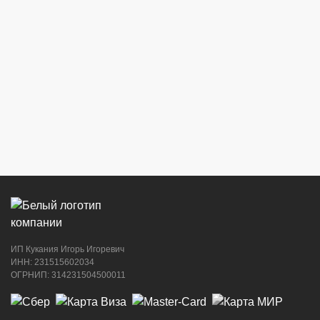
г. Новороссийск, ул. Бирюзова, 3Г,
Центральный рынок (напротив павильона
с сигаретами)
8 (964) 914-44-74
(с 9:00 до 20:00)
г. Новороссийск, ул. Советов, 24
8 (964) 914-44-74
(с 9:00 до 20:00)
ИП Кукания Игорь Игоревич
г. Новороссийск, ул. Котанова, 4
ИНН: 231515602034
ОГРНИП: 314231504500011
8 (964) 914-44-74
(с 9:00 до 20:00)