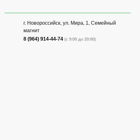
г. Новороссийск, ул. Мира, 1, Семейный
магнит
8 (964) 914-44-74
(с 9:00 до 20:00)
г. Новороссийск, ул. Бирюзова, 3Г,
Центральный рынок (напротив павильона
с животными)
8 (964) 914-44-74
(с 9:00 до 20:00)