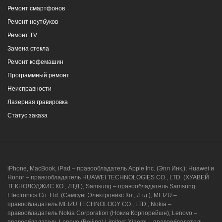
Ремонт смартфонов
2/4
Ремонт ноутбуков
8 (964) 914-44-74
(с 9:00 до 20:00)
Ремонт TV
Замена стекла
Ремонт кофемашин
Программный ремонт
Неисправности
г. Новороссийск, ул. Героев Десантников,
Лазерная гравировка
2, Южный пассаж, Перекресток
Статус заказа
8 (964) 914-44-74
(с 9:00 до 20:00)
iPhone, MacBook, iPad – правообладатель Apple Inc. (Эпл Инк.); Huawei и
Honor – правообладатель HUAWEI TECHNOLOGIES CO., LTD. (ХУАВЕЙ
ТЕКНОЛОДЖИС КО., ЛТД.); Samsung – правообладатель Samsung
Electronics Co. Ltd. (Самсунг Электроникс Ко., Лтд.); MEIZU –
г. Новороссийск, ул. Героев Десантников,
правообладатель MEIZU TECHNOLOGY CO., LTD.; Nokia –
2/3
правообладатель Nokia Corporation (Нокиа Корпорейшн); Lenovo –
правообладатель Lenovo (Beijing) Limited; Xiaomi – правообладатель