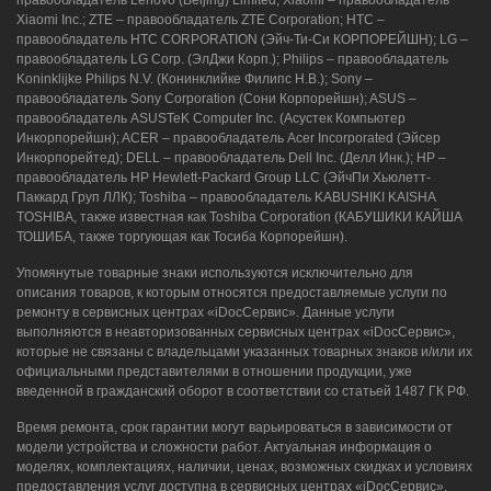
8 (964) 914-44-74
(с 9:00 до 20:00)
Xiaomi Inc.; ZTE – правообладатель ZTE Corporation; HTC –
правообладатель HTC CORPORATION (Эйч-Ти-Си КОРПОРЕЙШН); LG –
правообладатель LG Corp. (ЭлДжи Корп.); Philips – правообладатель
Koninklijke Philips N.V. (Конинклийке Филипс Н.В.); Sony –
правообладатель Sony Corporation (Сони Корпорейшн); ASUS –
правообладатель ASUSTeK Computer Inc. (Асустек Компьютер
Инкорпорейшн); ACER – правообладатель Acer Incorporated (Эйсер
Инкорпорейтед); DELL – правообладатель Dell Inc. (Делл Инк.); HP –
правообладатель HP Hewlett-Packard Group LLC (ЭйчПи Хьюлетт-
Паккард Груп ЛЛК); Toshiba – правообладатель KABUSHIKI KAISHA
TOSHIBA, также известная как Toshiba Corporation (КАБУШИКИ КАЙША
ТОШИБА, также торгующая как Тосиба Корпорейшн).
Упомянутые товарные знаки используются исключительно для
описания товаров, к которым относятся предоставляемые услуги по
ремонту в сервисных центрах «iDocСервис». Данные услуги
выполняются в неавторизованных сервисных центрах «iDocСервис»,
которые не связаны с владельцами указанных товарных знаков и/или их
официальными представителями в отношении продукции, уже
введенной в гражданский оборот в соответствии со статьей 1487 ГК РФ.
Время ремонта, срок гарантии могут варьироваться в зависимости от
модели устройства и сложности работ. Актуальная информация о
моделях, комплектациях, наличии, ценах, возможных скидках и условиях
предоставления услуг доступна в сервисных центрах «iDocСервис».