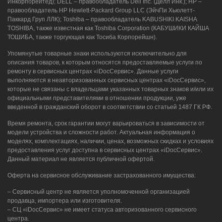
Инкорпорейтед); DELL – правообладатель Dell Inc. (Делл Инк.); HP –
правообладатель HP Hewlett-Packard Group LLC (ЭйчПи Хьюлетт-
Паккард Груп ЛЛК); Toshiba – правообладатель KABUSHIKI KAISHA
TOSHIBA, также известная как Toshiba Corporation (КАБУШИКИ КАЙША
ТОШИБА, также торгующая как Тосиба Корпорейшн).
Упомянутые товарные знаки используются исключительно для
описания товаров, к которым относятся предоставляемые услуги по
ремонту в сервисных центрах «iDocСервис». Данные услуги
выполняются в неавторизованных сервисных центрах «iDocСервис»,
которые не связаны с владельцами указанных товарных знаков и/или их
официальными представителями в отношении продукции, уже
введенной в гражданский оборот в соответствии со статьей 1487 ГК РФ.
Время ремонта, срок гарантии могут варьироваться в зависимости от
модели устройства и сложности работ. Актуальная информация о
моделях, комплектациях, наличии, ценах, возможных скидках и условиях
предоставления услуг доступна в сервисных центрах «iDocСервис».
Данный материал не является публичной офертой.
Оферта на сервисное обслуживание застрахованного имущества:
– Сервисный центр не является уполномоченной организацией
продавца, импортера или изготовителя.
– СЦ «iDocСервис» не имеет статуса авторизованного сервисного
центра.