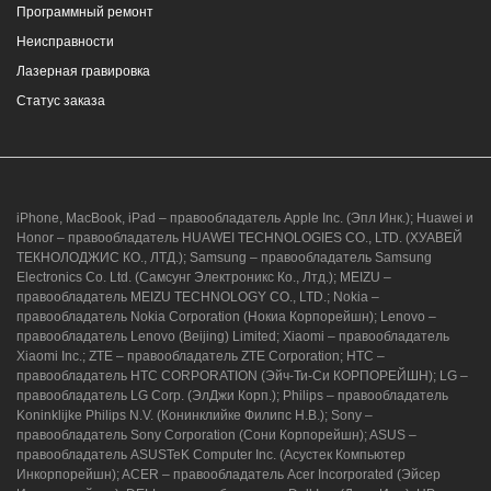
Программный ремонт
Неисправности
г. Новороссийск, ул. Героев Десантников,
Лазерная гравировка
2, Южный пассаж, Перекресток
Статус заказа
8 (964) 914-44-74
(с 9:00 до 20:00)
iPhone, MacBook, iPad – правообладатель Apple Inc. (Эпл Инк.); Huawei и
Honor – правообладатель HUAWEI TECHNOLOGIES CO., LTD. (ХУАВЕЙ
ТЕКНОЛОДЖИС КО., ЛТД.); Samsung – правообладатель Samsung
Electronics Co. Ltd. (Самсунг Электроникс Ко., Лтд.); MEIZU –
г. Новороссийск, ул. Героев Десантников,
правообладатель MEIZU TECHNOLOGY CO., LTD.; Nokia –
2/3
правообладатель Nokia Corporation (Нокиа Корпорейшн); Lenovo –
правообладатель Lenovo (Beijing) Limited; Xiaomi – правообладатель
8 (964) 914-44-74
(с 9:00 до 20:00)
Xiaomi Inc.; ZTE – правообладатель ZTE Corporation; HTC –
правообладатель HTC CORPORATION (Эйч-Ти-Си КОРПОРЕЙШН); LG –
правообладатель LG Corp. (ЭлДжи Корп.); Philips – правообладатель
Koninklijke Philips N.V. (Конинклийке Филипс Н.В.); Sony –
правообладатель Sony Corporation (Сони Корпорейшн); ASUS –
правообладатель ASUSTeK Computer Inc. (Асустек Компьютер
Инкорпорейшн); ACER – правообладатель Acer Incorporated (Эйсер