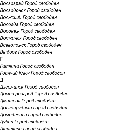
Волгоград
Город свободен
Волгодонск
Город свободен
Волжский
Город свободен
Вологда
Город свободен
Воронеж
Город свободен
Воткинск
Город свободен
Всеволожск
Город свободен
Выборг
Город свободен
Г
Гатчина
Город свободен
Горячий Ключ
Город свободен
Д
Дзержинск
Город свободен
Димитровград
Город свободен
Дмитров
Город свободен
Долгопрудный
Город свободен
Домодедово
Город свободен
Дубна
Город свободен
Дюртюли
Город свободен