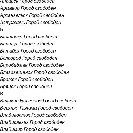
Ангарск
Город свободен
Армавир
Город свободен
Архангельск
Город свободен
Астрахань
Город свободен
Б
Балашиха
Город свободен
Барнаул
Город свободен
Батайск
Город свободен
Белгород
Город свободен
Биробиджан
Город свободен
Благовещенск
Город свободен
Братск
Город свободен
Брянск
Город свободен
В
Великий Новгород
Город свободен
Верхняя Пышма
Город свободен
Владивосток
Город свободен
Владикавказ
Город свободен
Владимир
Город свободен