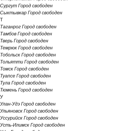
Сургут
Город свободен
Сыктывкар
Город свободен
Т
Таганрог
Город свободен
Тамбов
Город свободен
Тверь
Город свободен
Темрюк
Город свободен
Тобольск
Город свободен
Тольятти
Город свободен
Томск
Город свободен
Туапсе
Город свободен
Тула
Город свободен
Тюмень
Город свободен
У
Улан-Удэ
Город свободен
Ульяновск
Город свободен
Уссурийск
Город свободен
Усть-Илимск
Город свободен