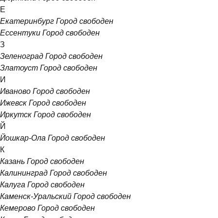
Е
Екатеринбург
Город свободен
Ессентуки
Город свободен
З
Зеленоград
Город свободен
Златоуст
Город свободен
И
Иваново
Город свободен
Ижевск
Город свободен
Иркутск
Город свободен
Й
Йошкар-Ола
Город свободен
К
Казань
Город свободен
Калининград
Город свободен
Калуга
Город свободен
Каменск-Уральский
Город свободен
Кемерово
Город свободен