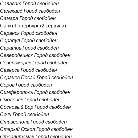
Салават
Город свободен
Салехард
Город свободен
Самара
Город свободен
Санкт-Петербург
(2 сервиса)
Саранск
Город свободен
Сарапул
Город свободен
Саратов
Город свободен
Северодвинск
Город свободен
Североморск
Город свободен
Северск
Город свободен
Сергиев Посад
Город свободен
Серов
Город свободен
Симферополь
Город свободен
Смоленск
Город свободен
Сосновый Бор
Город свободен
Сочи
Город свободен
Ставрополь
Город свободен
Старый Оскол
Город свободен
Стерлитамак
Город свободен