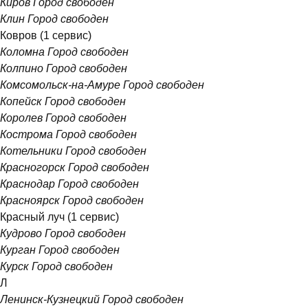
Киров
Город свободен
Клин
Город свободен
Ковров
(1 сервис)
Коломна
Город свободен
Колпино
Город свободен
Комсомольск-на-Амуре
Город свободен
Копейск
Город свободен
Королев
Город свободен
Кострома
Город свободен
Котельники
Город свободен
Красногорск
Город свободен
Краснодар
Город свободен
Красноярск
Город свободен
Красный луч
(1 сервис)
Кудрово
Город свободен
Курган
Город свободен
Курск
Город свободен
Л
Ленинск-Кузнецкий
Город свободен