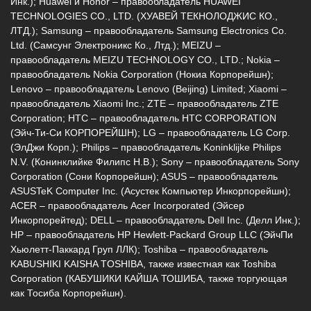
Инк.); Huawei и Honor – правообладатель HUAWEI
TECHNOLOGIES CO., LTD. (ХУАВЕЙ ТЕКНОЛОДЖИС КО.,
ЛТД.); Samsung – правообладатель Samsung Electronics Co.
Ltd. (Самсунг Электроникс Ко., Лтд.); MEIZU –
правообладатель MEIZU TECHNOLOGY CO., LTD.; Nokia –
правообладатель Nokia Corporation (Нокиа Корпорейшн);
Lenovo – правообладатель Lenovo (Beijing) Limited; Xiaomi –
г. Новороссийск, ул. Героев Десантников,
правообладатель Xiaomi Inc.; ZTE – правообладатель ZTE
2/3
Corporation; HTC – правообладатель HTC CORPORATION
(Эйч-Ти-Си КОРПОРЕЙШН); LG – правообладатель LG Corp.
8 (964) 914-44-74
(с 9:00 до 20:00)
(ЭлДжи Корп.); Philips – правообладатель Koninklijke Philips
N.V. (Конинклийке Филипс Н.В.); Sony – правообладатель Sony
Corporation (Сони Корпорейшн); ASUS – правообладатель
ASUSTeK Computer Inc. (Асустек Компьютер Инкорпорейшн);
ACER – правообладатель Acer Incorporated (Эйсер
Инкорпорейтед); DELL – правообладатель Dell Inc. (Делл Инк.);
HP – правообладатель HP Hewlett-Packard Group LLC (ЭйчПи
Хьюлетт-Паккард Груп ЛЛК); Toshiba – правообладатель
KABUSHIKI KAISHA TOSHIBA, также известная как Toshiba
Corporation (КАБУШИКИ КАЙША ТОШИБА, также торгующая
как Тосиба Корпорейшн).