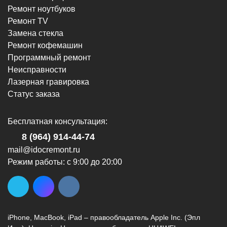
г. Новороссийск, пр-кт Ленина, 107
Ремонт ноутбуков
8 (964) 914-44-74
Ремонт TV
(с 9:00 до 20:00)
Замена стекла
Ремонт кофемашин
Программный ремонт
Неисправности
Лазерная гравировка
Статус заказа
г. Новороссийск, ул. Героев Десантников,
2/4
Бесплатная консультация:
8 (964) 914-44-74
(с 9:00 до 20:00)
8 (964) 914-44-74
mail@idocremont.ru
Режим работы: с 9:00 до 20:00
г. Новороссийск, ул. Героев Десантников,
2, Южный пассаж, Перекресток
iPhone, MacBook, iPad – правообладатель Apple Inc. (Эпл
8 (964) 914-44-74
(с 9:00 до 20:00)