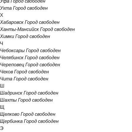
Уфа
Город свободен
Ухта
Город свободен
Х
Хабаровск
Город свободен
Ханты-Мансийск
Город свободен
Химки
Город свободен
Ч
Чебоксары
Город свободен
Челябинск
Город свободен
Череповец
Город свободен
Чехов
Город свободен
Чита
Город свободен
Ш
Шадринск
Город свободен
Шахты
Город свободен
Щ
Щелково
Город свободен
Щербинка
Город свободен
Э