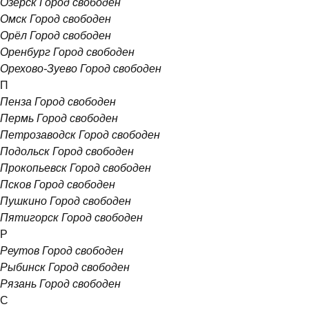
Озерск
Город свободен
Омск
Город свободен
Орёл
Город свободен
Оренбург
Город свободен
Орехово-Зуево
Город свободен
П
Пенза
Город свободен
Пермь
Город свободен
Петрозаводск
Город свободен
Подольск
Город свободен
Прокопьевск
Город свободен
Псков
Город свободен
Пушкино
Город свободен
Пятигорск
Город свободен
Р
Реутов
Город свободен
Рыбинск
Город свободен
Рязань
Город свободен
С