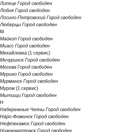
Липецк
Город свободен
Лобня
Город свободен
Лосино-Петровский
Город свободен
Люберцы
Город свободен
М
Майкоп
Город свободен
Миасс
Город свободен
Михайловка
(1 сервис)
Мичуринск
Город свободен
Москва
Город свободен
Мурино
Город свободен
Мурманск
Город свободен
Муром
(1 сервис)
Мытищи
Город свободен
Н
Набережные Челны
Город свободен
Наро-Фоминск
Город свободен
Нефтекамск
Город свободен
Нижневартовск
Город свободен