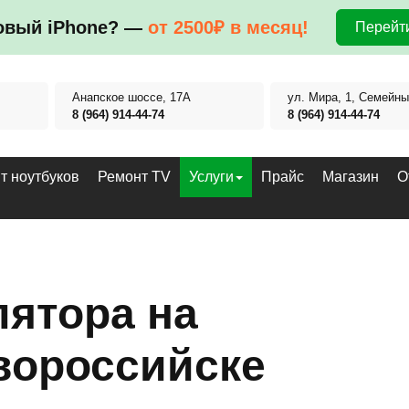
овый iPhone? —
от 2500₽ в месяц!
Перейти
Анапское шоссе, 17А
ул. Мира, 1, Семейны
8 (964) 914-44-74
8 (964) 914-44-74
т ноутбуков
Ремонт TV
Услуги
Прайс
Магазин
О
лятора на
вороссийске