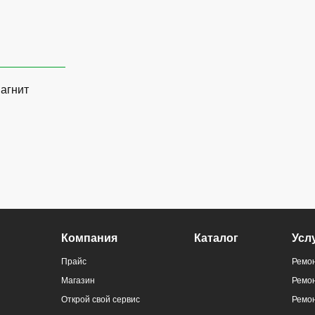
магнит
ральный
Компания
Каталог
Усл
)
Прайс
Ремон
Магазин
Ремо
Открой свой сервис
Ремон