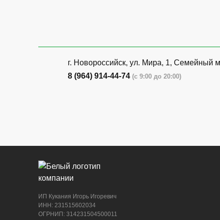
г. Новороссийск, ул. Мира, 1, Семейный 
8 (964) 914-44-74
(с 9:00 до 20:00)
г. Новороссийск, ул. Бирюзова, 3Г, Цент
рынок (напротив павильона с животными
8 (964) 914-44-74
(с 9:00 до 20:00)
ИП Кукания Игорь Игоревич
ИНН: 231515602034
ОГРНИП: 314231504500011