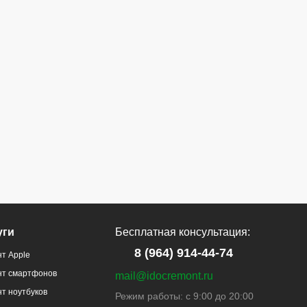
уги
Бесплатная консультация:
8 (964) 914-44-74
т Apple
нт смартфонов
mail@idocremont.ru
т ноутбуков
Режим работы: с 9:00 до 20:00