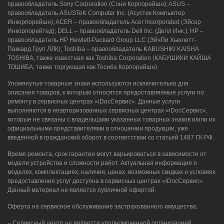
правообладатель Sony Corporation (Сони Корпорейшн); ASUS –
правообладатель ASUSTeK Computer Inc. (Асустек Компьютер
Инкорпорейшн); ACER – правообладатель Acer Incorporated (Эйсер
Инкорпорейтед); DELL – правообладатель Dell Inc. (Делл Инк.); HP –
правообладатель HP Hewlett-Packard Group LLC (ЭйчПи Хьюлетт-
Паккард Груп ЛЛК); Toshiba – правообладатель KABUSHIKI KAISHA
TOSHIBA, также известная как Toshiba Corporation (КАБУШИКИ КАЙША
ТОШИБА, также торгующая как Тосиба Корпорейшн).
Упомянутые товарные знаки используются исключительно для
описания товаров, к которым относятся предоставляемые услуги по
ремонту в сервисных центрах «iDocСервис». Данные услуги
выполняются в неавторизованных сервисных центрах «iDocСервис»,
которые не связаны с владельцами указанных товарных знаков и/или их
официальными представителями в отношении продукции, уже
введенной в гражданский оборот в соответствии со статьей 1487 ГК РФ.
Время ремонта, срок гарантии могут варьироваться в зависимости от
модели устройства и сложности работ. Актуальная информация о
моделях, комплектациях, наличии, ценах, возможных скидках и условиях
предоставления услуг доступна в сервисных центрах «iDocСервис».
Данный материал не является публичной офертой.
Оферта на сервисное обслуживание застрахованного имущества:
– Сервисный центр не является уполномоченной организацией