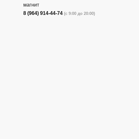
магнит
8 (964) 914-44-74
(с 9:00 до 20:00)
г. Новороссийск, ул. Бирюзова, 3Г,
Центральный рынок (напротив павильона
с животными)
8 (964) 914-44-74
(с 9:00 до 20:00)
г. Новороссийск, ул. Бирюзова, 3Г,
Центральный рынок (напротив павильона