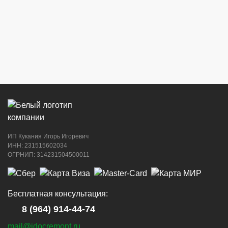
с сигаретами)
8 (964) 914-44-74
(с 9:00 до 20:00)
г. Новороссийск, ул. Советов, 24
8 (964) 914-44-74
(с 9:00 до 20:00)
ИП Кукания Игорь Игоревич
г. Новороссийск, ул. Котанова, 4
ИНН: 231515602034
ОГРНИП: 314231504500011
8 (964) 914-44-74
(с 9:00 до 20:00)
Бесплатная консультация:
8 (964) 914-44-74
mail@idocremont.ru