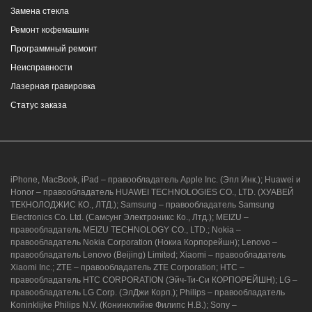
Замена стекла
Ремонт кофемашин
Программный ремонт
Неисправности
г. Новороссийск, ул. Героев Десантников,
Лазерная гравировка
2, Южный пассаж, Перекресток
Статус заказа
8 (964) 914-44-74
(с 9:00 до 20:00)
iPhone, MacBook, iPad – правообладатель Apple Inc. (Эпл Инк.); Huawei и
Honor – правообладатель HUAWEI TECHNOLOGIES CO., LTD. (ХУАВЕЙ
ТЕКНОЛОДЖИС КО., ЛТД.); Samsung – правообладатель Samsung
Electronics Co. Ltd. (Самсунг Электроникс Ко., Лтд.); MEIZU –
г. Новороссийск, ул. Героев Десантников,
правообладатель MEIZU TECHNOLOGY CO., LTD.; Nokia –
2/3
правообладатель Nokia Corporation (Нокиа Корпорейшн); Lenovo –
правообладатель Lenovo (Beijing) Limited; Xiaomi – правообладатель
8 (964) 914-44-74
(с 9:00 до 20:00)
Xiaomi Inc.; ZTE – правообладатель ZTE Corporation; HTC –
правообладатель HTC CORPORATION (Эйч-Ти-Си КОРПОРЕЙШН); LG –
правообладатель LG Corp. (ЭлДжи Корп.); Philips – правообладатель
Koninklijke Philips N.V. (Конинклийке Филипс Н.В.); Sony –