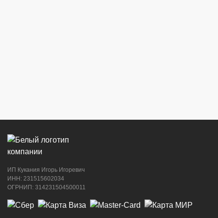
г. Новороссийск, ул. Бирюзова, 3Г,
Центральный рынок (напротив павильона
с сигаретами)
8 (964) 914-44-74
(с 9:00 до 20:00)
г. Новороссийск, ул. Советов, 24
8 (964) 914-44-74
(с 9:00 до 20:00)
ИП Кукания Игорь Игоревич
г. Новороссийск, ул. Котанова, 4
ИНН: 231515602034
ОГРНИП: 314231504500011
8 (964) 914-44-74
(с 9:00 до 20:00)