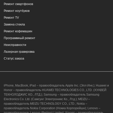
Ремонт смартфонов
2/4
Ремонт ноутбуков
8 (964) 914-44-74
(с 9:00 до 20:00)
Ремонт TV
Замена стекла
Ремонт кофемашин
Программный ремонт
Неисправности
г. Новороссийск, ул. Героев Десантников,
Лазерная гравировка
2, Южный пассаж, Перекресток
Статус заказа
8 (964) 914-44-74
(с 9:00 до 20:00)
iPhone, MacBook, iPad – правообладатель Apple Inc. (Эпл Инк.); Huawei и
Honor – правообладатель HUAWEI TECHNOLOGIES CO., LTD. (ХУАВЕЙ
ТЕКНОЛОДЖИС КО., ЛТД.); Samsung – правообладатель Samsung
Electronics Co. Ltd. (Самсунг Электроникс Ко., Лтд.); MEIZU –
г. Новороссийск, ул. Героев Десантников,
правообладатель MEIZU TECHNOLOGY CO., LTD.; Nokia –
2/3
правообладатель Nokia Corporation (Нокиа Корпорейшн); Lenovo –
правообладатель Lenovo (Beijing) Limited; Xiaomi – правообладатель