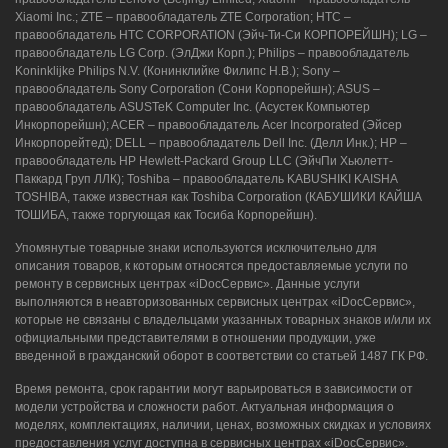
8 (964) 914-44-74
(с 9:00 до 20:00)
Xiaomi Inc.; ZTE – правообладатель ZTE Corporation; HTC –
правообладатель HTC CORPORATION (Эйч-Ти-Си КОРПОРЕЙШН); LG –
правообладатель LG Corp. (ЭлДжи Корп.); Philips – правообладатель
Koninklijke Philips N.V. (Конинклийке Филипс Н.В.); Sony –
правообладатель Sony Corporation (Сони Корпорейшн); ASUS –
правообладатель ASUSTeK Computer Inc. (Асустек Компьютер
Инкорпорейшн); ACER – правообладатель Acer Incorporated (Эйсер
Инкорпорейтед); DELL – правообладатель Dell Inc. (Делл Инк.); HP –
правообладатель HP Hewlett-Packard Group LLC (ЭйчПи Хьюлетт-
Паккард Груп ЛЛК); Toshiba – правообладатель KABUSHIKI KAISHA
TOSHIBA, также известная как Toshiba Corporation (КАБУШИКИ КАЙША
ТОШИБА, также торгующая как Тосиба Корпорейшн).
Упомянутые товарные знаки используются исключительно для
описания товаров, к которым относятся предоставляемые услуги по
ремонту в сервисных центрах «iDocСервис». Данные услуги
выполняются в неавторизованных сервисных центрах «iDocСервис»,
которые не связаны с владельцами указанных товарных знаков и/или их
официальными представителями в отношении продукции, уже
введенной в гражданский оборот в соответствии со статьей 1487 ГК РФ.
Время ремонта, срок гарантии могут варьироваться в зависимости от
модели устройства и сложности работ. Актуальная информация о
моделях, комплектациях, наличии, ценах, возможных скидках и условиях
предоставления услуг доступна в сервисных центрах «iDocСервис».