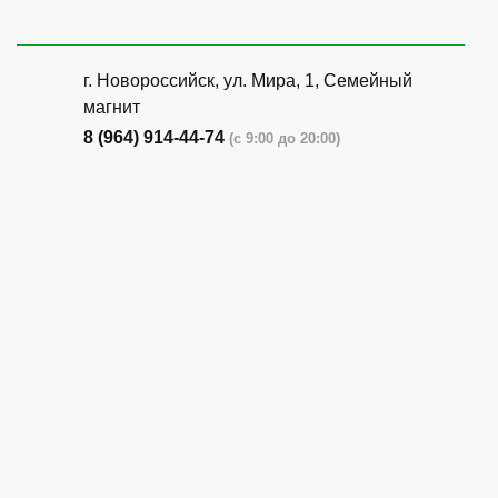
г. Новороссийск, ул. Мира, 1, Семейный
магнит
8 (964) 914-44-74
(с 9:00 до 20:00)
г. Новороссийск, ул. Бирюзова, 3Г,
Центральный рынок (напротив павильона
с животными)
8 (964) 914-44-74
(с 9:00 до 20:00)