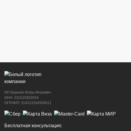
г. Новороссийск, ул. Бирюзова, 3Г,
Центральный рынок (напротив павильона
с сигаретами)
8 (964) 914-44-74
(с 9:00 до 20:00)
г. Новороссийск, ул. Советов, 24
8 (964) 914-44-74
(с 9:00 до 20:00)
ИП Кукания Игорь Игоревич
г. Новороссийск, ул. Котанова, 4
ИНН: 231515602034
ОГРНИП: 314231504500011
8 (964) 914-44-74
(с 9:00 до 20:00)
Бесплатная консультация: