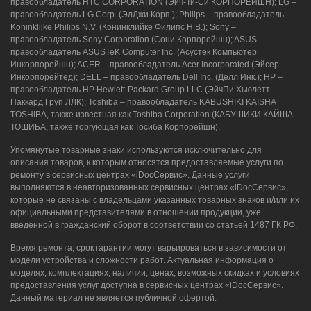
правообладатель HTC CORPORATION (Эйч-Ти-Си КОРПОРЕЙШН); LG –
правообладатель LG Corp. (ЭлДжи Корп.); Philips – правообладатель
Koninklijke Philips N.V. (Конинклийке Филипс Н.В.); Sony –
правообладатель Sony Corporation (Сони Корпорейшн); ASUS –
правообладатель ASUSTeK Computer Inc. (Асустек Компьютер
Инкорпорейшн); ACER – правообладатель Acer Incorporated (Эйсер
Инкорпорейтед); DELL – правообладатель Dell Inc. (Делл Инк.); HP –
правообладатель HP Hewlett-Packard Group LLC (ЭйчПи Хьюлетт-
Паккард Груп ЛЛК); Toshiba – правообладатель KABUSHIKI KAISHA
TOSHIBA, также известная как Toshiba Corporation (КАБУШИКИ КАЙША
ТОШИБА, также торгующая как Тосиба Корпорейшн).
Упомянутые товарные знаки используются исключительно для
описания товаров, к которым относятся предоставляемые услуги по
ремонту в сервисных центрах «iDocСервис». Данные услуги
выполняются в неавторизованных сервисных центрах «iDocСервис»,
которые не связаны с владельцами указанных товарных знаков и/или их
официальными представителями в отношении продукции, уже
введенной в гражданский оборот в соответствии со статьей 1487 ГК РФ.
Время ремонта, срок гарантии могут варьироваться в зависимости от
модели устройства и сложности работ. Актуальная информация о
моделях, комплектациях, наличии, ценах, возможных скидках и условиях
предоставления услуг доступна в сервисных центрах «iDocСервис».
Данный материал не является публичной офертой.