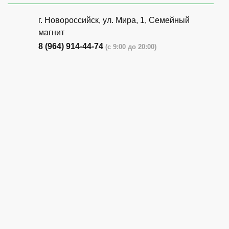
г. Новороссийск, ул. Мира, 1, Семейный
магнит
8 (964) 914-44-74
(с 9:00 до 20:00)
г. Новороссийск, ул. Бирюзова, 3Г,
Центральный рынок (напротив павильона
с животными)
8 (964) 914-44-74
(с 9:00 до 20:00)