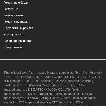
Ремонт ноутбуков
8 (964) 914-44-74
(с 9:00 до 20:00)
Ремонт TV
Замена стекла
Ремонт кофемашин
Программный ремонт
Неисправности
г. Новороссийск, ул. Героев Десантников,
Лазерная гравировка
2, Южный пассаж, Перекресток
Статус заказа
8 (964) 914-44-74
(с 9:00 до 20:00)
iPhone, MacBook, iPad – правообладатель Apple Inc. (Эпл Инк.); Huawei и
Honor – правообладатель HUAWEI TECHNOLOGIES CO., LTD. (ХУАВЕЙ
ТЕКНОЛОДЖИС КО., ЛТД.); Samsung – правообладатель Samsung
Electronics Co. Ltd. (Самсунг Электроникс Ко., Лтд.); MEIZU –
г. Новороссийск, ул. Героев Десантников,
правообладатель MEIZU TECHNOLOGY CO., LTD.; Nokia –
2/3
правообладатель Nokia Corporation (Нокиа Корпорейшн); Lenovo –
правообладатель Lenovo (Beijing) Limited; Xiaomi – правообладатель
8 (964) 914-44-74
(с 9:00 до 20:00)
Xiaomi Inc.; ZTE – правообладатель ZTE Corporation; HTC –