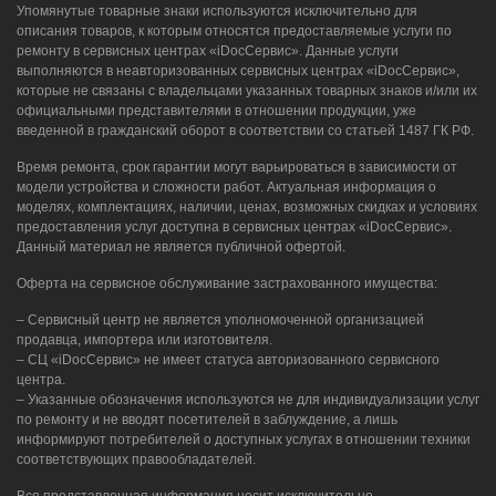
Упомянутые товарные знаки используются исключительно для
описания товаров, к которым относятся предоставляемые услуги по
ремонту в сервисных центрах «iDocСервис». Данные услуги
выполняются в неавторизованных сервисных центрах «iDocСервис»,
которые не связаны с владельцами указанных товарных знаков и/или их
официальными представителями в отношении продукции, уже
введенной в гражданский оборот в соответствии со статьей 1487 ГК РФ.
Время ремонта, срок гарантии могут варьироваться в зависимости от
модели устройства и сложности работ. Актуальная информация о
моделях, комплектациях, наличии, ценах, возможных скидках и условиях
предоставления услуг доступна в сервисных центрах «iDocСервис».
Данный материал не является публичной офертой.
Оферта на сервисное обслуживание застрахованного имущества:
– Сервисный центр не является уполномоченной организацией
продавца, импортера или изготовителя.
– СЦ «iDocСервис» не имеет статуса авторизованного сервисного
центра.
– Указанные обозначения используются не для индивидуализации услуг
по ремонту и не вводят посетителей в заблуждение, а лишь
информируют потребителей о доступных услугах в отношении техники
соответствующих правообладателей.
Вся представленная информация носит исключительно