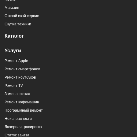
Магазин
г. Новороссийск, пр-кт Ленина, 107
Открой свой сервис
8 (964) 914-44-74
(с 9:00 до 20:00)
Скупка техники
Каталог
Услуги
Ремонт Apple
г. Новороссийск, ул. Героев Десантников,
Ремонт смартфонов
2/4
Ремонт ноутбуков
8 (964) 914-44-74
(с 9:00 до 20:00)
Ремонт TV
Замена стекла
Ремонт кофемашин
Программный ремонт
Неисправности
г. Новороссийск, ул. Героев Десантников,
Лазерная гравировка
2, Южный пассаж, Перекресток
Статус заказа