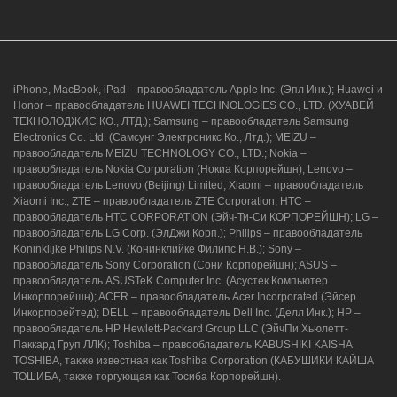
8 (964) 914-44-74
(с 9:00 до 20:00)
iPhone, MacBook, iPad – правообладатель Apple Inc. (Эпл Инк.); Huawei и
Honor – правообладатель HUAWEI TECHNOLOGIES CO., LTD. (ХУАВЕЙ
ТЕКНОЛОДЖИС КО., ЛТД.); Samsung – правообладатель Samsung
Electronics Co. Ltd. (Самсунг Электроникс Ко., Лтд.); MEIZU –
г. Новороссийск, ул. Героев Десантников,
правообладатель MEIZU TECHNOLOGY CO., LTD.; Nokia –
2/3
правообладатель Nokia Corporation (Нокиа Корпорейшн); Lenovo –
правообладатель Lenovo (Beijing) Limited; Xiaomi – правообладатель
8 (964) 914-44-74
(с 9:00 до 20:00)
Xiaomi Inc.; ZTE – правообладатель ZTE Corporation; HTC –
правообладатель HTC CORPORATION (Эйч-Ти-Си КОРПОРЕЙШН); LG –
правообладатель LG Corp. (ЭлДжи Корп.); Philips – правообладатель
Koninklijke Philips N.V. (Конинклийке Филипс Н.В.); Sony –
правообладатель Sony Corporation (Сони Корпорейшн); ASUS –
правообладатель ASUSTeK Computer Inc. (Асустек Компьютер
Инкорпорейшн); ACER – правообладатель Acer Incorporated (Эйсер
Инкорпорейтед); DELL – правообладатель Dell Inc. (Делл Инк.); HP –
правообладатель HP Hewlett-Packard Group LLC (ЭйчПи Хьюлетт-
Паккард Груп ЛЛК); Toshiba – правообладатель KABUSHIKI KAISHA
TOSHIBA, также известная как Toshiba Corporation (КАБУШИКИ КАЙША
ТОШИБА, также торгующая как Тосиба Корпорейшн).