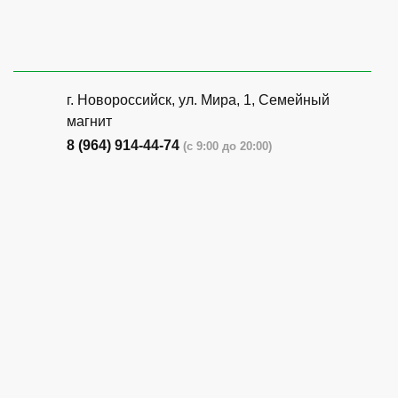
г. Новороссийск, ул. Мира, 1, Семейный
магнит
8 (964) 914-44-74
(с 9:00 до 20:00)
г. Новороссийск, ул. Бирюзова, 3Г,
Центральный рынок (напротив павильона
с животными)
8 (964) 914-44-74
(с 9:00 до 20:00)