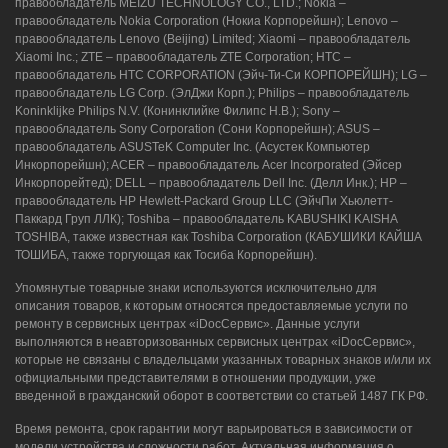
правообладатель MEIZU TECHNOLOGY CO., LTD.; Nokia –
2/3
правообладатель Nokia Corporation (Нокиа Корпорейшн); Lenovo –
правообладатель Lenovo (Beijing) Limited; Xiaomi – правообладатель
8 (964) 914-44-74
(с 9:00 до 20:00)
Xiaomi Inc.; ZTE – правообладатель ZTE Corporation; HTC –
правообладатель HTC CORPORATION (Эйч-Ти-Си КОРПОРЕЙШН); LG –
правообладатель LG Corp. (ЭлДжи Корп.); Philips – правообладатель
Koninklijke Philips N.V. (Конинклийке Филипс Н.В.); Sony –
правообладатель Sony Corporation (Сони Корпорейшн); ASUS –
правообладатель ASUSTeK Computer Inc. (Асустек Компьютер
Инкорпорейшн); ACER – правообладатель Acer Incorporated (Эйсер
Инкорпорейтед); DELL – правообладатель Dell Inc. (Делл Инк.); HP –
правообладатель HP Hewlett-Packard Group LLC (ЭйчПи Хьюлетт-
Паккард Груп ЛЛК); Toshiba – правообладатель KABUSHIKI KAISHA
TOSHIBA, также известная как Toshiba Corporation (КАБУШИКИ КАЙША
ТОШИБА, также торгующая как Тосиба Корпорейшн).
Упомянутые товарные знаки используются исключительно для
описания товаров, к которым относятся предоставляемые услуги по
ремонту в сервисных центрах «iDocСервис». Данные услуги
выполняются в неавторизованных сервисных центрах «iDocСервис»,
которые не связаны с владельцами указанных товарных знаков и/или их
официальными представителями в отношении продукции, уже
введенной в гражданский оборот в соответствии со статьей 1487 ГК РФ.
Время ремонта, срок гарантии могут варьироваться в зависимости от
модели устройства и сложности работ. Актуальная информация о