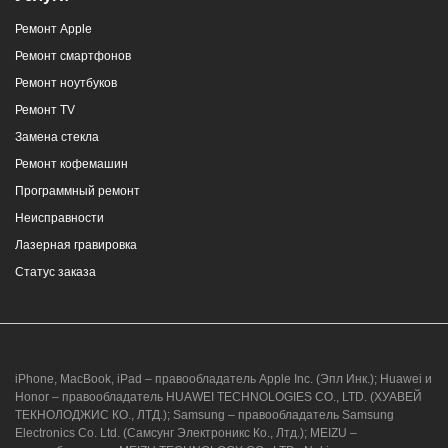
Ремонт Apple
г. Новороссийск, ул. Героев Десантников,
Ремонт смартфонов
2/4
Ремонт ноутбуков
8 (964) 914-44-74
(с 9:00 до 20:00)
Ремонт TV
Замена стекла
Ремонт кофемашин
Программный ремонт
Неисправности
г. Новороссийск, ул. Героев Десантников,
Лазерная гравировка
2, Южный пассаж, Перекресток
Статус заказа
8 (964) 914-44-74
(с 9:00 до 20:00)
iPhone, MacBook, iPad – правообладатель Apple Inc. (Эпл Инк.); Huawei и
Honor – правообладатель HUAWEI TECHNOLOGIES CO., LTD. (ХУАВЕЙ
ТЕКНОЛОДЖИС КО., ЛТД.); Samsung – правообладатель Samsung
Electronics Co. Ltd. (Самсунг Электроникс Ко., Лтд.); MEIZU –
г. Новороссийск, ул. Героев Десантников,