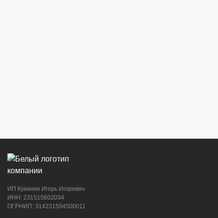
г. Новороссийск, ул. Бирюзова, 3Г,
Центральный рынок (напротив павильона
с сигаретами)
8 (964) 914-44-74
(с 9:00 до 20:00)
г. Новороссийск, ул. Советов, 24
8 (964) 914-44-74
(с 9:00 до 20:00)
ИП Кукания Игорь Игоревич
г. Новороссийск, ул. Котанова, 4
ИНН: 231515602034
ОГРНИП: 314231504500011
8 (964) 914-44-74
(с 9:00 до 20:00)