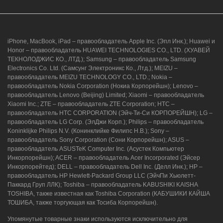
iPhone, MacBook, iPad – правообладатель Apple Inc. (Эпл Инк.); Huawei и
Honor – правообладатель HUAWEI TECHNOLOGIES CO., LTD. (ХУАВЕЙ
ТЕКНОЛОДЖИС КО., ЛТД.); Samsung – правообладатель Samsung
Electronics Co. Ltd. (Самсунг Электроникс Ко., Лтд.); MEIZU –
г. Новороссийск, ул. Героев Десантников,
правообладатель MEIZU TECHNOLOGY CO., LTD.; Nokia –
2/3
правообладатель Nokia Corporation (Нокиа Корпорейшн); Lenovo –
правообладатель Lenovo (Beijing) Limited; Xiaomi – правообладатель
8 (964) 914-44-74
(с 9:00 до 20:00)
Xiaomi Inc.; ZTE – правообладатель ZTE Corporation; HTC –
правообладатель HTC CORPORATION (Эйч-Ти-Си КОРПОРЕЙШН); LG –
правообладатель LG Corp. (ЭлДжи Корп.); Philips – правообладатель
Koninklijke Philips N.V. (Конинклийке Филипс Н.В.); Sony –
правообладатель Sony Corporation (Сони Корпорейшн); ASUS –
правообладатель ASUSTeK Computer Inc. (Асустек Компьютер
Инкорпорейшн); ACER – правообладатель Acer Incorporated (Эйсер
Инкорпорейтед); DELL – правообладатель Dell Inc. (Делл Инк.); HP –
правообладатель HP Hewlett-Packard Group LLC (ЭйчПи Хьюлетт-
Паккард Груп ЛЛК); Toshiba – правообладатель KABUSHIKI KAISHA
TOSHIBA, также известная как Toshiba Corporation (КАБУШИКИ КАЙША
ТОШИБА, также торгующая как Тосиба Корпорейшн).
Упомянутые товарные знаки используются исключительно для