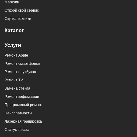
Магазин
г. Новороссийск, пр-кт Ленина, 107
Открой свой сервис
8 (964) 914-44-74
(с 9:00 до 20:00)
Скупка техники
Каталог
Услуги
Ремонт Apple
г. Новороссийск, ул. Героев Десантников,
Ремонт смартфонов
2/4
Ремонт ноутбуков
8 (964) 914-44-74
(с 9:00 до 20:00)
Ремонт TV
Замена стекла
Ремонт кофемашин
Программный ремонт
Неисправности
г. Новороссийск, ул. Героев Десантников,
Лазерная гравировка
2, Южный пассаж, Перекресток
Статус заказа
8 (964) 914-44-74
(с 9:00 до 20:00)