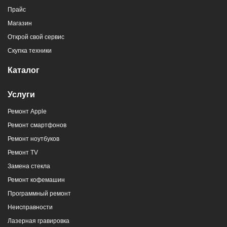
Прайс
Магазин
г. Новороссийск, пр-кт Ленина, 107
Открой свой сервис
8 (964) 914-44-74
(с 9:00 до 20:00)
Скупка техники
Каталог
Услуги
Ремонт Apple
г. Новороссийск, ул. Героев Десантников,
Ремонт смартфонов
2/4
Ремонт ноутбуков
8 (964) 914-44-74
(с 9:00 до 20:00)
Ремонт TV
Замена стекла
Ремонт кофемашин
Программный ремонт
Неисправности
г. Новороссийск, ул. Героев Десантников,
Лазерная гравировка