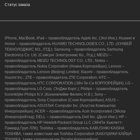
2, Южный пассаж, Перекресток
Статус заказа
8 (964) 914-44-74
(с 9:00 до 20:00)
iPhone, MacBook, iPad – правообладатель Apple Inc. (Эпл Инк.); Huawei и
Honor – правообладатель HUAWEI TECHNOLOGIES CO., LTD. (ХУАВЕЙ
ТЕКНОЛОДЖИС КО., ЛТД.); Samsung – правообладатель Samsung
Electronics Co. Ltd. (Самсунг Электроникс Ко., Лтд.); MEIZU –
г. Новороссийск, ул. Героев Десантников,
правообладатель MEIZU TECHNOLOGY CO., LTD.; Nokia –
2/3
правообладатель Nokia Corporation (Нокиа Корпорейшн); Lenovo –
правообладатель Lenovo (Beijing) Limited; Xiaomi – правообладатель
8 (964) 914-44-74
(с 9:00 до 20:00)
Xiaomi Inc.; ZTE – правообладатель ZTE Corporation; HTC –
правообладатель HTC CORPORATION (Эйч-Ти-Си КОРПОРЕЙШН); LG –
правообладатель LG Corp. (ЭлДжи Корп.); Philips – правообладатель
Koninklijke Philips N.V. (Конинклийке Филипс Н.В.); Sony –
правообладатель Sony Corporation (Сони Корпорейшн); ASUS –
правообладатель ASUSTeK Computer Inc. (Асустек Компьютер
Инкорпорейшн); ACER – правообладатель Acer Incorporated (Эйсер
Инкорпорейтед); DELL – правообладатель Dell Inc. (Делл Инк.); HP –
правообладатель HP Hewlett-Packard Group LLC (ЭйчПи Хьюлетт-
Паккард Груп ЛЛК); Toshiba – правообладатель KABUSHIKI KAISHA
TOSHIBA, также известная как Toshiba Corporation (КАБУШИКИ КАЙША
ТОШИБА, также торгующая как Тосиба Корпорейшн).