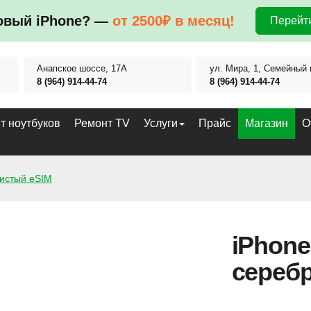
овый iPhone? —
от 2500₽ в месяц!
Перейти
Анапское шоссе, 17А
ул. Мира, 1, Семейный 
8 (964) 914-44-74
8 (964) 914-44-74
т ноутбуков
Ремонт TV
Услуги
Прайс
Магазин
О
ристый eSIM
iPhone
сереб