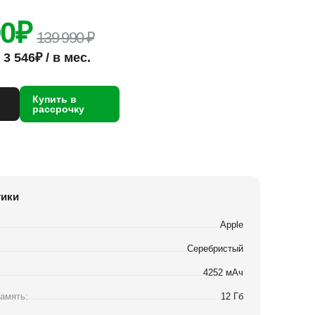
90
₽
139 990 ₽
3 546₽ / в мес.
Купить в
рассрочку
тики
Apple
Серебристый
4252 мАч
амять:
12 Гб