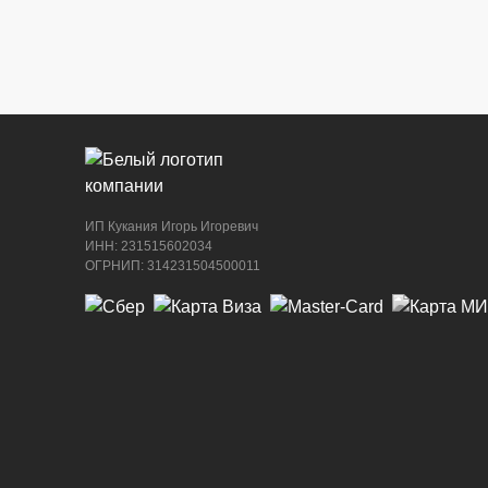
г. Новороссийск, ул. Бирюзова, 3Г, Цент
рынок (напротив павильона с животными
8 (964) 914-44-74
(с 9:00 до 20:00)
ИП Кукания Игорь Игоревич
ИНН: 231515602034
ОГРНИП: 314231504500011
г. Новороссийск, ул. Бирюзова, 3Г, Цент
рынок (напротив павильона с сигаретами
8 (964) 914-44-74
(с 9:00 до 20:00)