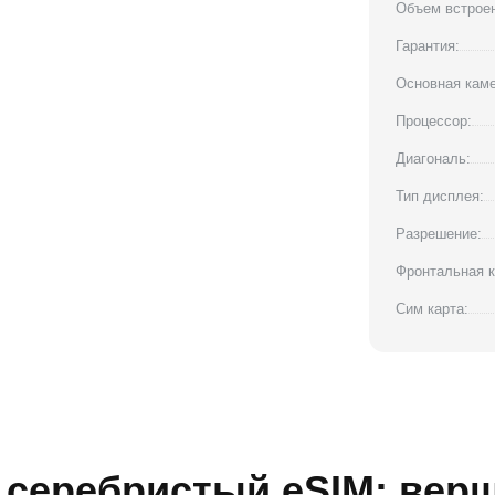
Объем встроен
Гарантия:
Основная каме
Процессор:
Диагональ:
Тип дисплея:
Разрешение:
Фронтальная к
Сим карта:
Б серебристый eSIM: вер