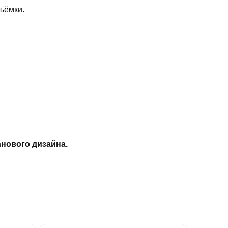
ъёмки.
анового дизайна.