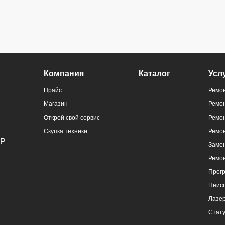
ральный
Компания
Каталог
Усл
)
Прайс
Ремон
Магазин
Ремо
Открой свой сервис
Ремон
Скупка техники
Ремо
Замен
Ремо
ральный
Прог
)
Неис
Лазер
Стату