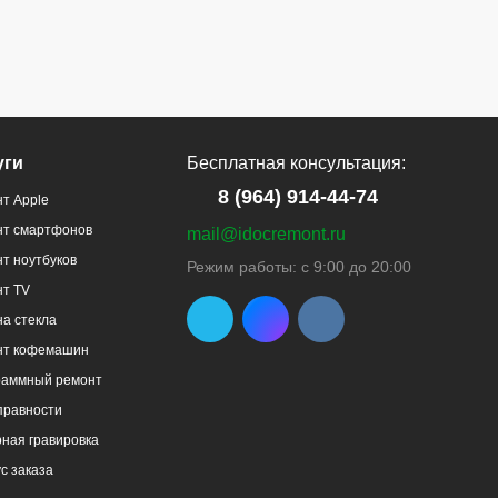
уги
Бесплатная консультация:
8 (964) 914-44-74
т Apple
нт смартфонов
mail@idocremont.ru
т ноутбуков
Режим работы: с 9:00 до 20:00
нт TV
а стекла
нт кофемашин
раммный ремонт
правности
ная гравировка
с заказа