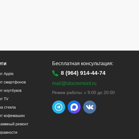
уги
Бесплатная консультация:
8 (964) 914-44-74
т Apple
нт смартфонов
mail@idocremont.ru
т ноутбуков
Режим работы: с 9:00 до 20:00
нт TV
а стекла
нт кофемашин
раммный ремонт
правности