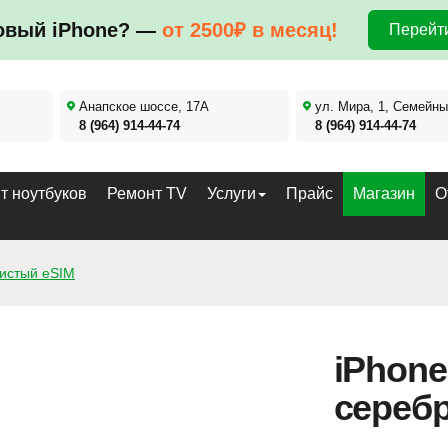
овый iPhone? —
от 2500₽ в месяц!
Перейти
Анапское шоссе, 17А
ул. Мира, 1, Семейны
8 (964) 914-44-74
8 (964) 914-44-74
т ноутбуков
Ремонт TV
Услуги
Прайс
Магазин
О
ристый eSIM
iPhone
сереб