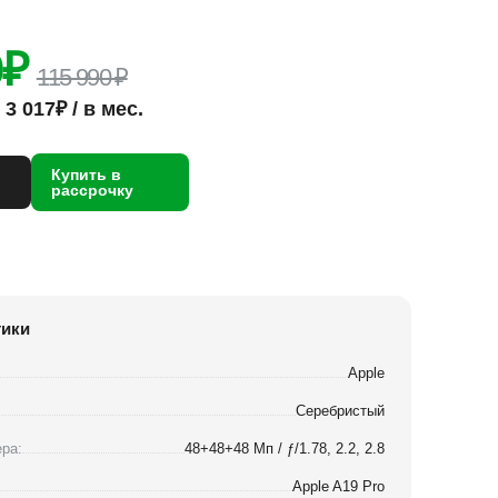
0
₽
115 990 ₽
3 017₽ / в мес.
Купить в
рассрочку
тики
Apple
Серебристый
ра:
48+48+48 Мп / ƒ/1.78, 2.2, 2.8
Apple A19 Pro