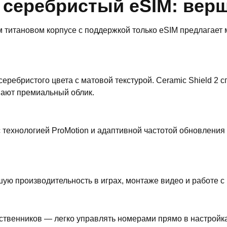
Б серебристый eSIM: вер
м титановом корпусе с поддержкой только eSIM предлагает
серебристого цвета с матовой текстурой. Ceramic Shield 2
шают премиальный облик.
технологией ProMotion и адаптивной частотой обновления д
ю производительность в играх, монтаже видео и работе с И
ственников — легко управлять номерами прямо в настройка