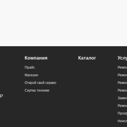
ральный
Компания
Каталог
Усл
)
Прайс
Ремон
Магазин
Ремо
Открой свой сервис
Ремон
Скупка техники
Ремо
Замен
Ремо
ральный
Прог
)
Неис