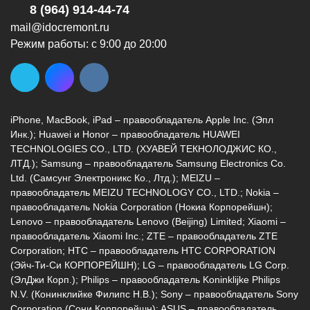
8 (964) 914-44-74
mail@idocremont.ru
Режим работы: с 9:00 до 20:00
г. Новороссийск, ул. Героев Десантников,
2, Южный пассаж, Перекресток
iPhone, MacBook, iPad – правообладатель Apple Inc. (Эпл
8 (964) 914-44-74
(с 9:00 до 20:00)
Инк.); Huawei и Honor – правообладатель HUAWEI
TECHNOLOGIES CO., LTD. (ХУАВЕЙ ТЕКНОЛОДЖИС КО.,
ЛТД.); Samsung – правообладатель Samsung Electronics Co.
Ltd. (Самсунг Электроникс Ко., Лтд.); MEIZU –
правообладатель MEIZU TECHNOLOGY CO., LTD.; Nokia –
правообладатель Nokia Corporation (Нокиа Корпорейшн);
Lenovo – правообладатель Lenovo (Beijing) Limited; Xiaomi –
г. Новороссийск, ул. Героев Десантников,
правообладатель Xiaomi Inc.; ZTE – правообладатель ZTE
2/3
Corporation; HTC – правообладатель HTC CORPORATION
(Эйч-Ти-Си КОРПОРЕЙШН); LG – правообладатель LG Corp.
8 (964) 914-44-74
(с 9:00 до 20:00)
(ЭлДжи Корп.); Philips – правообладатель Koninklijke Philips
N.V. (Конинклийке Филипс Н.В.); Sony – правообладатель Sony
Corporation (Сони Корпорейшн); ASUS – правообладатель