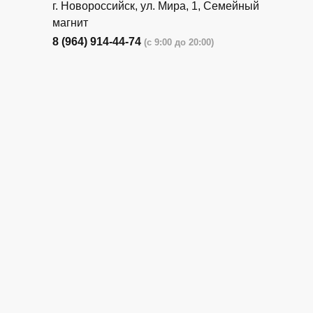
г. Новороссийск, ул. Мира, 1, Семейный
магнит
8 (964) 914-44-74
(с 9:00 до 20:00)
г. Новороссийск, ул. Бирюзова, 3Г,
Центральный рынок (напротив павильона
с животными)
8 (964) 914-44-74
(с 9:00 до 20:00)
г. Новороссийск, ул. Бирюзова, 3Г,