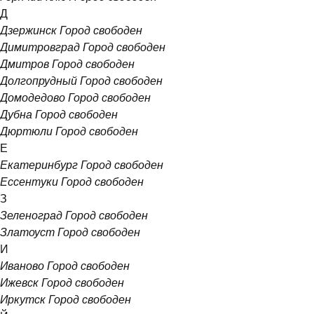
Д
Дзержинск
Город свободен
Димитровград
Город свободен
Дмитров
Город свободен
Долгопрудный
Город свободен
Домодедово
Город свободен
Дубна
Город свободен
Дюртюли
Город свободен
Е
Екатеринбург
Город свободен
Ессентуки
Город свободен
З
Зеленоград
Город свободен
Златоуст
Город свободен
И
Иваново
Город свободен
Ижевск
Город свободен
Иркутск
Город свободен