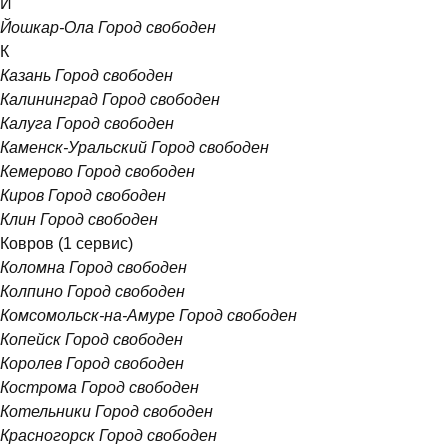
Й
Йошкар-Ола
Город свободен
К
Казань
Город свободен
Калининград
Город свободен
Калуга
Город свободен
Каменск-Уральский
Город свободен
Кемерово
Город свободен
Киров
Город свободен
Клин
Город свободен
Ковров
(1 сервис)
Коломна
Город свободен
Колпино
Город свободен
Комсомольск-на-Амуре
Город свободен
Копейск
Город свободен
Королев
Город свободен
Кострома
Город свободен
Котельники
Город свободен
Красногорск
Город свободен