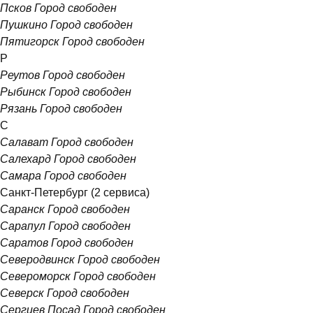
Псков
Город свободен
Пушкино
Город свободен
Пятигорск
Город свободен
Р
Реутов
Город свободен
Рыбинск
Город свободен
Рязань
Город свободен
С
Салават
Город свободен
Салехард
Город свободен
Самара
Город свободен
Санкт-Петербург
(2 сервиса)
Саранск
Город свободен
Сарапул
Город свободен
Саратов
Город свободен
Северодвинск
Город свободен
Североморск
Город свободен
Северск
Город свободен
Сергиев Посад
Город свободен