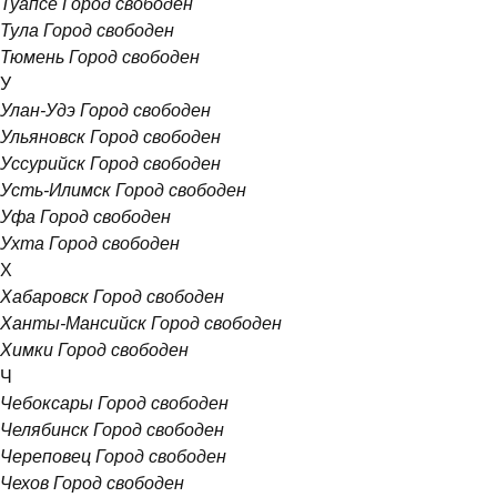
Туапсе
Город свободен
Тула
Город свободен
Тюмень
Город свободен
У
Улан-Удэ
Город свободен
Ульяновск
Город свободен
Уссурийск
Город свободен
Усть-Илимск
Город свободен
Уфа
Город свободен
Ухта
Город свободен
Х
Хабаровск
Город свободен
Ханты-Мансийск
Город свободен
Химки
Город свободен
Ч
Чебоксары
Город свободен
Челябинск
Город свободен
Череповец
Город свободен
Чехов
Город свободен