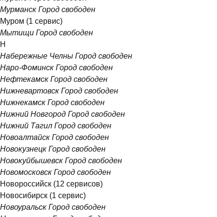
Мурманск
Город свободен
Муром
(1 сервис)
Мытищи
Город свободен
Н
Набережные Челны
Город свободен
Наро-Фоминск
Город свободен
Нефтекамск
Город свободен
Нижневартовск
Город свободен
Нижнекамск
Город свободен
Нижний Новгород
Город свободен
Нижний Тагил
Город свободен
Новоалтайск
Город свободен
Новокузнецк
Город свободен
Новокуйбышевск
Город свободен
Новомосковск
Город свободен
Новороссийск
(12 сервисов)
Новосибирск
(1 сервис)
Новоуральск
Город свободен