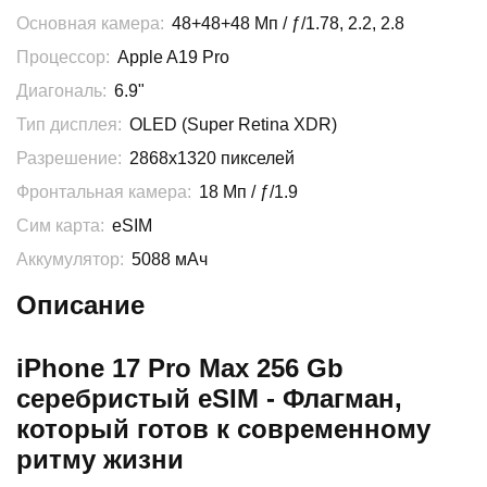
Основная камера:
48+48+48 Мп / ƒ/1.78, 2.2, 2.8
Процессор:
Apple A19 Pro
Диагональ:
6.9"
Тип дисплея:
OLED (Super Retina XDR)
Разрешение:
2868x1320 пикселей
Фронтальная камера:
18 Мп / ƒ/1.9
Сим карта:
eSIM
Аккумулятор:
5088 мАч
Описание
iPhone 17 Pro Max 256 Gb
серебристый eSIM - Флагман,
который готов к современному
ритму жизни