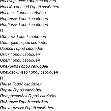
Новочеркасск
Город свободен
Новый Уренгой
Город свободен
Ногинск
Город свободен
Норильск
Город свободен
Ноябрьск
Город свободен
О
Обнинск
Город свободен
Одинцово
Город свободен
Озерск
Город свободен
Омск
Город свободен
Орёл
Город свободен
Оренбург
Город свободен
Орехово-Зуево
Город свободен
П
Пенза
Город свободен
Пермь
Город свободен
Петрозаводск
Город свободен
Подольск
Город свободен
Прокопьевск
Город свободен