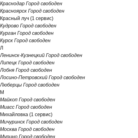
Краснодар
Город свободен
Красноярск
Город свободен
Красный луч
(1 сервис)
Кудрово
Город свободен
Курган
Город свободен
Курск
Город свободен
Л
Ленинск-Кузнецкий
Город свободен
Липецк
Город свободен
Лобня
Город свободен
Лосино-Петровский
Город свободен
Люберцы
Город свободен
М
Майкоп
Город свободен
Миасс
Город свободен
Михайловка
(1 сервис)
Мичуринск
Город свободен
Москва
Город свободен
Мурино
Город свободен