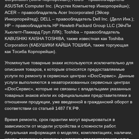
ASUSTeK Computer Inc. (Асустек Компьютер Инкорпорейшн);
ACER – правообладатель Acer Incorporated (Эйсер
Инкорпорейтед); DELL – правообладатель Dell Inc. (Делл Инк.);
HP – правообладатель HP Hewlett-Packard Group LLC (ЭйчПи
Хьюлетт-Паккард Груп ЛЛК); Toshiba – правообладатель
KABUSHIKI KAISHA TOSHIBA, также известная как Toshiba
Corporation (КАБУШИКИ КАЙША ТОШИБА, также торгующая
как Тосиба Корпорейшн).
Упомянутые товарные знаки используются исключительно для
описания товаров, к которым относятся предоставляемые
услуги по ремонту в сервисных центрах «iDocСервис». Данные
услуги выполняются в неавторизованных сервисных центрах
«iDocСервис», которые не связаны с владельцами указанных
товарных знаков и/или их официальными представителями в
отношении продукции, уже введенной в гражданский оборот в
соответствии со статьей 1487 ГК РФ.
Время ремонта, срок гарантии могут варьироваться в
зависимости от модели устройства и сложности работ.
Актуальная информация о моделях, комплектациях, наличии,