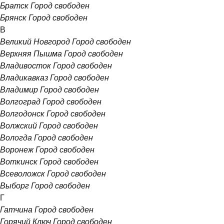
Братск
Город свободен
Брянск
Город свободен
В
Великий Новгород
Город свободен
Верхняя Пышма
Город свободен
Владивосток
Город свободен
Владикавказ
Город свободен
Владимир
Город свободен
Волгоград
Город свободен
Волгодонск
Город свободен
Волжский
Город свободен
Вологда
Город свободен
Воронеж
Город свободен
Воткинск
Город свободен
Всеволожск
Город свободен
Выборг
Город свободен
Г
Гатчина
Город свободен
Горячий Ключ
Город свободен