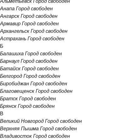
Альметьевск
Город свободен
Анапа
Город свободен
Ангарск
Город свободен
Армавир
Город свободен
Архангельск
Город свободен
Астрахань
Город свободен
Б
Балашиха
Город свободен
Барнаул
Город свободен
Батайск
Город свободен
Белгород
Город свободен
Биробиджан
Город свободен
Благовещенск
Город свободен
Братск
Город свободен
Брянск
Город свободен
В
Великий Новгород
Город свободен
Верхняя Пышма
Город свободен
Владивосток
Город свободен