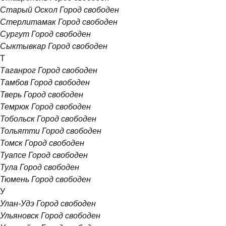
Старый Оскол
Город свободен
Стерлитамак
Город свободен
Сургут
Город свободен
Сыктывкар
Город свободен
Т
Таганрог
Город свободен
Тамбов
Город свободен
Тверь
Город свободен
Темрюк
Город свободен
Тобольск
Город свободен
Тольятти
Город свободен
Томск
Город свободен
Туапсе
Город свободен
Тула
Город свободен
Тюмень
Город свободен
У
Улан-Удэ
Город свободен
Ульяновск
Город свободен