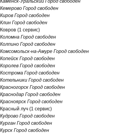
Каменск-Уральский
Город свободен
Кемерово
Город свободен
Киров
Город свободен
Клин
Город свободен
Ковров
(1 сервис)
Коломна
Город свободен
Колпино
Город свободен
Комсомольск-на-Амуре
Город свободен
Копейск
Город свободен
Королев
Город свободен
Кострома
Город свободен
Котельники
Город свободен
Красногорск
Город свободен
Краснодар
Город свободен
Красноярск
Город свободен
Красный луч
(1 сервис)
Кудрово
Город свободен
Курган
Город свободен
Курск
Город свободен