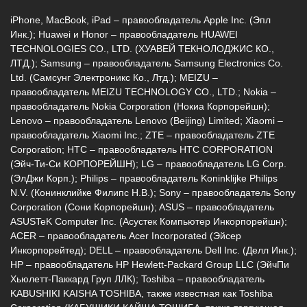
2, Южный пассаж, Перекресток
iPhone, MacBook, iPad – правообладатель Apple Inc. (Эпл
8 (964) 914-44-74
(с 9:00 до 20:00)
Инк.); Huawei и Honor – правообладатель HUAWEI
TECHNOLOGIES CO., LTD. (ХУАВЕЙ ТЕКНОЛОДЖИС КО.,
ЛТД.); Samsung – правообладатель Samsung Electronics Co.
Ltd. (Самсунг Электроникс Ко., Лтд.); MEIZU –
правообладатель MEIZU TECHNOLOGY CO., LTD.; Nokia –
правообладатель Nokia Corporation (Нокиа Корпорейшн);
Lenovo – правообладатель Lenovo (Beijing) Limited; Xiaomi –
г. Новороссийск, ул. Героев Десантников,
правообладатель Xiaomi Inc.; ZTE – правообладатель ZTE
2/3
Corporation; HTC – правообладатель HTC CORPORATION
(Эйч-Ти-Си КОРПОРЕЙШН); LG – правообладатель LG Corp.
8 (964) 914-44-74
(с 9:00 до 20:00)
(ЭлДжи Корп.); Philips – правообладатель Koninklijke Philips
N.V. (Конинклийке Филипс Н.В.); Sony – правообладатель Sony
Corporation (Сони Корпорейшн); ASUS – правообладатель
ASUSTeK Computer Inc. (Асустек Компьютер Инкорпорейшн);
ACER – правообладатель Acer Incorporated (Эйсер
Инкорпорейтед); DELL – правообладатель Dell Inc. (Делл Инк.);
HP – правообладатель HP Hewlett-Packard Group LLC (ЭйчПи
Хьюлетт-Паккард Груп ЛЛК); Toshiba – правообладатель
KABUSHIKI KAISHA TOSHIBA, также известная как Toshiba