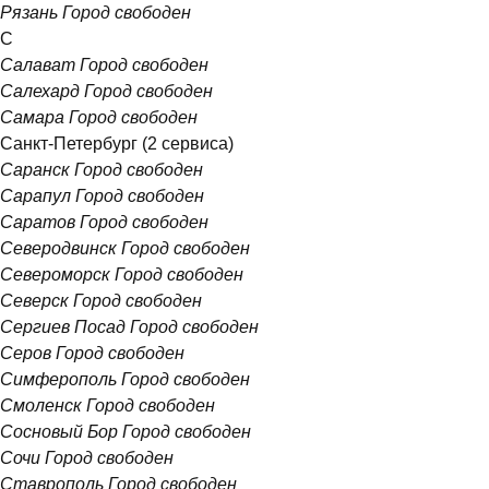
Рязань
Город свободен
С
Салават
Город свободен
Салехард
Город свободен
Самара
Город свободен
Санкт-Петербург
(2 сервиса)
Саранск
Город свободен
Сарапул
Город свободен
Саратов
Город свободен
Северодвинск
Город свободен
Североморск
Город свободен
Северск
Город свободен
Сергиев Посад
Город свободен
Серов
Город свободен
Симферополь
Город свободен
Смоленск
Город свободен
Сосновый Бор
Город свободен
Сочи
Город свободен
Ставрополь
Город свободен