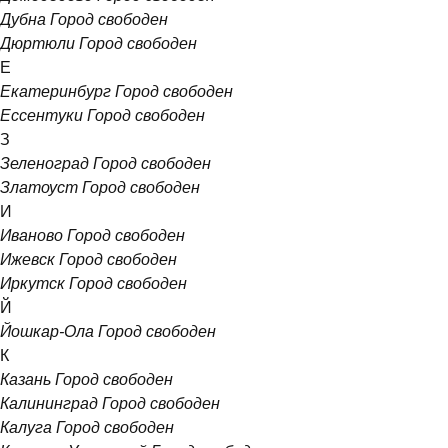
Дубна
Город свободен
Дюртюли
Город свободен
Е
Екатеринбург
Город свободен
Ессентуки
Город свободен
З
Зеленоград
Город свободен
Златоуст
Город свободен
И
Иваново
Город свободен
Ижевск
Город свободен
Иркутск
Город свободен
Й
Йошкар-Ола
Город свободен
К
Казань
Город свободен
Калининград
Город свободен
Калуга
Город свободен