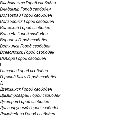
Владикавказ
Город свободен
Владимир
Город свободен
Волгоград
Город свободен
Волгодонск
Город свободен
Волжский
Город свободен
Вологда
Город свободен
Воронеж
Город свободен
Воткинск
Город свободен
Всеволожск
Город свободен
Выборг
Город свободен
Г
Гатчина
Город свободен
Горячий Ключ
Город свободен
Д
Дзержинск
Город свободен
Димитровград
Город свободен
Дмитров
Город свободен
Долгопрудный
Город свободен
Домодедово
Город свободен