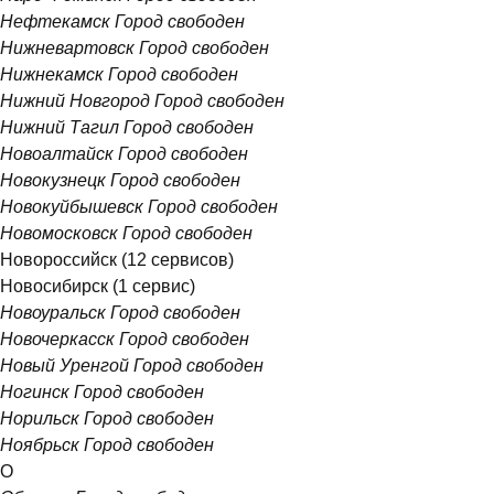
Нефтекамск
Город свободен
Нижневартовск
Город свободен
Нижнекамск
Город свободен
Нижний Новгород
Город свободен
Нижний Тагил
Город свободен
Новоалтайск
Город свободен
Новокузнецк
Город свободен
Новокуйбышевск
Город свободен
Новомосковск
Город свободен
Новороссийск
(12 сервисов)
Новосибирск
(1 сервис)
Новоуральск
Город свободен
Новочеркасск
Город свободен
Новый Уренгой
Город свободен
Ногинск
Город свободен
Норильск
Город свободен
Ноябрьск
Город свободен
О