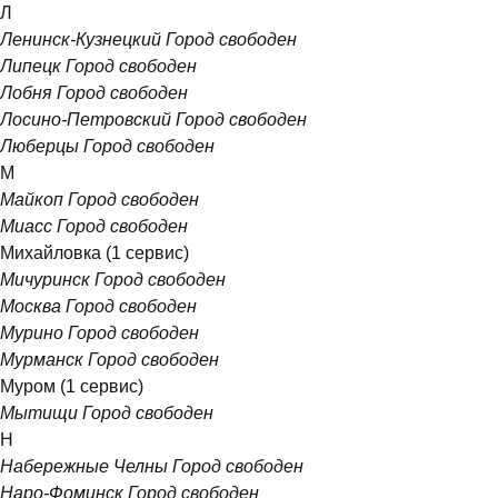
Л
Ленинск-Кузнецкий
Город свободен
Липецк
Город свободен
Лобня
Город свободен
Лосино-Петровский
Город свободен
Люберцы
Город свободен
М
Майкоп
Город свободен
Миасс
Город свободен
Михайловка
(1 сервис)
Мичуринск
Город свободен
Москва
Город свободен
Мурино
Город свободен
Мурманск
Город свободен
Муром
(1 сервис)
Мытищи
Город свободен
Н
Набережные Челны
Город свободен
Наро-Фоминск
Город свободен