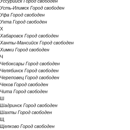
Уссурийск
Город свободен
Усть-Илимск
Город свободен
Уфа
Город свободен
Ухта
Город свободен
Х
Хабаровск
Город свободен
Ханты-Мансийск
Город свободен
Химки
Город свободен
Ч
Чебоксары
Город свободен
Челябинск
Город свободен
Череповец
Город свободен
Чехов
Город свободен
Чита
Город свободен
Ш
Шадринск
Город свободен
Шахты
Город свободен
Щ
Щелково
Город свободен