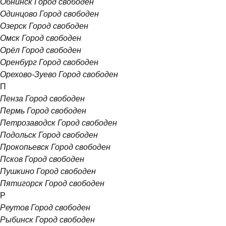
Обнинск
Город свободен
Одинцово
Город свободен
Озерск
Город свободен
Омск
Город свободен
Орёл
Город свободен
Оренбург
Город свободен
Орехово-Зуево
Город свободен
П
Пенза
Город свободен
Пермь
Город свободен
Петрозаводск
Город свободен
Подольск
Город свободен
Прокопьевск
Город свободен
Псков
Город свободен
Пушкино
Город свободен
Пятигорск
Город свободен
Р
Реутов
Город свободен
Рыбинск
Город свободен