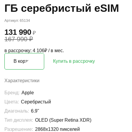
ГБ серебристый eSIM
Артикул: 65134
131 990
₽
167 990 ₽
в рассрочку: 4 106₽ / в мес.
В корзину
Купить в рассрочку
Характеристики
Бренд:
Apple
Цвета:
Серебристый
Диагональ:
6.9"
Тип дисплея:
OLED (Super Retina XDR)
Разрешение:
2868x1320 пикселей