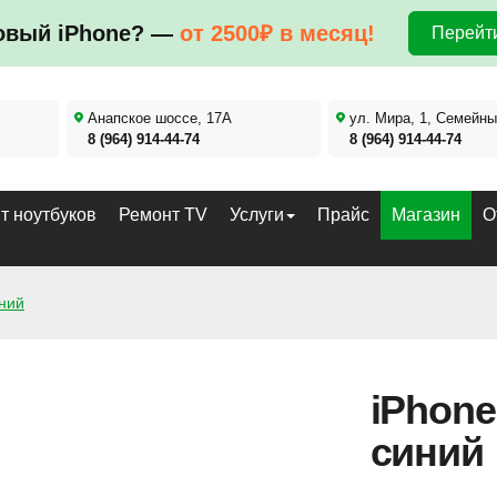
овый iPhone? —
от 2500₽ в месяц!
Перейти
Анапское шоссе, 17А
ул. Мира, 1, Семейны
8 (964) 914-44-74
8 (964) 914-44-74
т ноутбуков
Ремонт TV
Услуги
Прайс
Магазин
О
иний
iPhone
синий