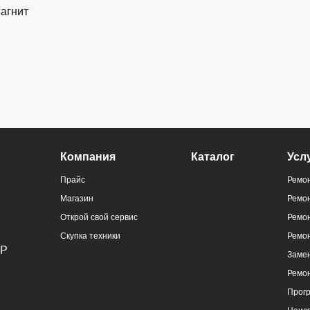
магнит
ральный
Компания
Каталог
Усл
)
Прайс
Ремон
Магазин
Ремо
Открой свой сервис
Ремон
Скупка техники
Ремо
Замен
Ремо
ральный
Прог
)