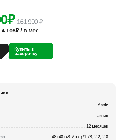
90
₽
161 990 ₽
4 106₽ / в мес.
Купить в
рассрочку
тики
Apple
Синий
12 месяцев
ра:
48+48+48 Мп / ƒ/1.78, 2.2, 2.8