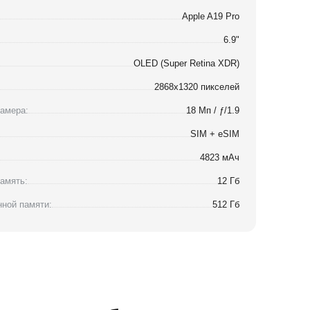
Apple A19 Pro
6.9"
OLED (Super Retina XDR)
2868x1320 пикселей
амера:
18 Мп / ƒ/1.9
SIM + eSIM
4823 мАч
амять:
12 Гб
ной памяти:
512 Гб