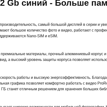
12 Gb синий - Больше па
 производительность, самый большой дисплей в серии и ув
имают большое количество фото и видео, работают с проф
оддерживаются Nano-SIM и eSIM.
 премиальные материалы, прочный алюминиевый корпус и ст
д, а высокий уровень защиты корпуса позволяет использо
корость работы и высокую энергоэффективность. Благодаря
льная графика позволяет комфортно работать с видео Pro
 ГБ станет отличным решением для хранения больших библ
ткрывает широкие возможности для мобильной фотографии. 