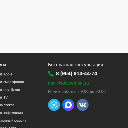
уги
Бесплатная консультация:
8 (964) 914-44-74
т Apple
нт смартфонов
mail@idocremont.ru
т ноутбуков
Режим работы: с 9:00 до 20:00
нт TV
а стекла
нт кофемашин
раммный ремонт