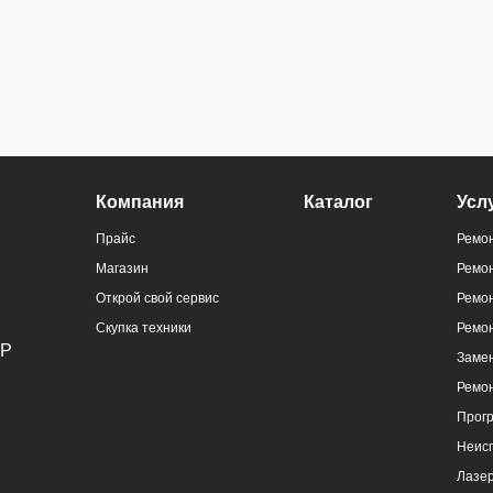
ральный
Компания
Каталог
Усл
)
Прайс
Ремон
Магазин
Ремо
Открой свой сервис
Ремон
Скупка техники
Ремо
Замен
Ремо
ральный
Прог
)
Неис
Лазер