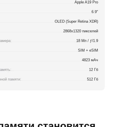
Apple A19 Pro
6.9"
OLED (Super Retina XDR)
2868x1320 пикселей
амера:
18 Мп / ƒ/1.9
SIM + eSIM
4823 мАч
амять:
12 Гб
ной памяти:
512 Гб
 памяти становится