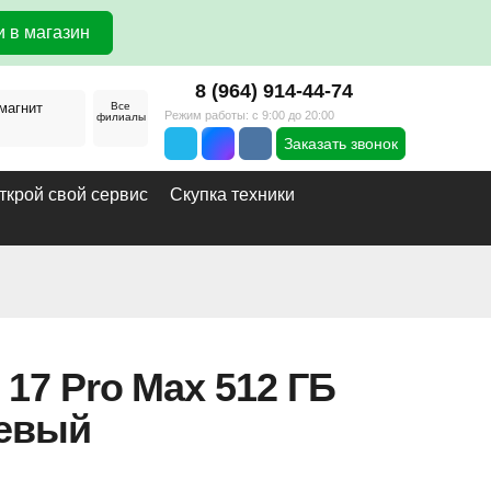
 в магазин
8 (964) 914-44-74
магнит
Все
Режим работы: с 9:00 до 20:00
филиалы
Заказать звонок
ткрой свой сервис
Скупка техники
 17 Pro Max 512 ГБ
евый