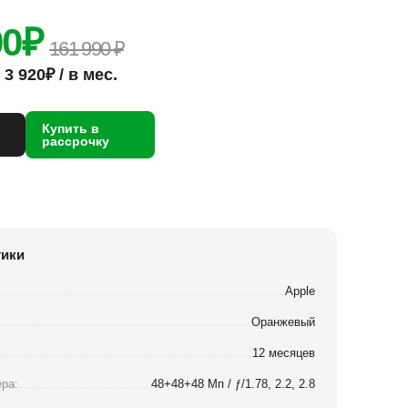
00
₽
161 990 ₽
3 920₽ / в мес.
Купить в
рассрочку
тики
Apple
Оранжевый
12 месяцев
ра:
48+48+48 Мп / ƒ/1.78, 2.2, 2.8