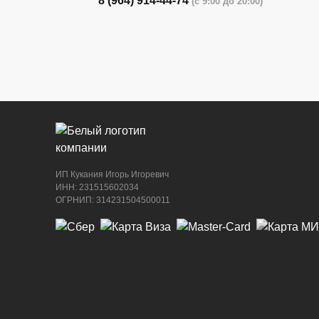
8 (964) 914-44-74
(с 9:00 до 20:00)
г. Новороссийск, ул. Бирюзова, 3Г, Цент
рынок (напротив павильона с животными
8 (964) 914-44-74
(с 9:00 до 20:00)
ИП Кукания Игорь Игоревич
ИНН: 231515602034
ОГРНИП: 314231504500011
г. Новороссийск, ул. Бирюзова, 3Г, Цент
рынок (напротив павильона с сигаретами
8 (964) 914-44-74
(с 9:00 до 20:00)