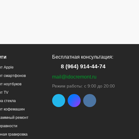
уги
Бесплатная консультация:
8 (964) 914-44-74
т Apple
нт смартфонов
mail@idocremont.ru
т ноутбуков
Режим работы: с 9:00 до 20:00
нт TV
а стекла
нт кофемашин
раммный ремонт
правности
ная гравировка