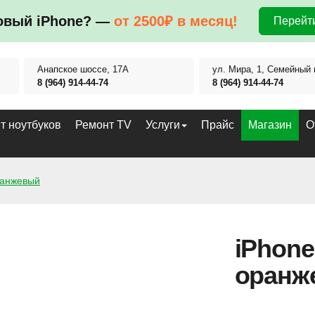
овый iPhone? —
от 2500₽ в месяц!
Перейти
Анапское шоссе, 17А
ул. Мира, 1, Семейный 
8 (964) 914-44-74
8 (964) 914-44-74
т ноутбуков
Ремонт TV
Услуги
Прайс
Магазин
О
ранжевый
iPhone
оранж