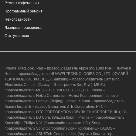
Ремонт кофемашин
Программный ремонт
Неисправности
г. Новороссийск, ул. Героев Десантников,
Лазерная гравировка
2, Южный пассаж, Перекресток
Статус заказа
8 (964) 914-44-74
(с 9:00 до 20:00)
iPhone, MacBook, iPad – правообладатель Apple Inc. (Эпл Инк.); Huawei и
Honor – правообладатель HUAWEI TECHNOLOGIES CO., LTD. (ХУАВЕЙ
ТЕКНОЛОДЖИС КО., ЛТД.); Samsung – правообладатель Samsung
Electronics Co. Ltd. (Самсунг Электроникс Ко., Лтд.); MEIZU –
г. Новороссийск, ул. Героев Десантников,
правообладатель MEIZU TECHNOLOGY CO., LTD.; Nokia –
2/3
правообладатель Nokia Corporation (Нокиа Корпорейшн); Lenovo –
правообладатель Lenovo (Beijing) Limited; Xiaomi – правообладатель
8 (964) 914-44-74
(с 9:00 до 20:00)
Xiaomi Inc.; ZTE – правообладатель ZTE Corporation; HTC –
правообладатель HTC CORPORATION (Эйч-Ти-Си КОРПОРЕЙШН); LG –
правообладатель LG Corp. (ЭлДжи Корп.); Philips – правообладатель
Koninklijke Philips N.V. (Конинклийке Филипс Н.В.); Sony –
правообладатель Sony Corporation (Сони Корпорейшн); ASUS –
правообладатель ASUSTeK Computer Inc. (Асустек Компьютер