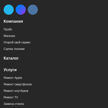
8 (964) 914-44-74
(с 9:00 до 20:00)
Компания
Прайс
Магазин
г. Новороссийск, пр-кт Ленина, 107
Открой свой сервис
8 (964) 914-44-74
(с 9:00 до 20:00)
Скупка техники
Каталог
Услуги
Ремонт Apple
г. Новороссийск, ул. Героев Десантников,
Ремонт смартфонов
2/4
Ремонт ноутбуков
8 (964) 914-44-74
(с 9:00 до 20:00)
Ремонт TV
Замена стекла