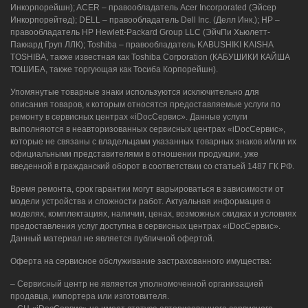
Инкорпорейшн); ACER – правообладатель Acer Incorporated (Эйсер
Инкорпорейтед); DELL – правообладатель Dell Inc. (Делл Инк.); HP –
правообладатель HP Hewlett-Packard Group LLC (ЭйчПи Хьюлетт-
Паккард Груп ЛЛК); Toshiba – правообладатель KABUSHIKI KAISHA
TOSHIBA, также известная как Toshiba Corporation (КАБУШИКИ КАЙША
ТОШИБА, также торгующая как Тосиба Корпорейшн).
Упомянутые товарные знаки используются исключительно для
описания товаров, к которым относятся предоставляемые услуги по
ремонту в сервисных центрах «iDocСервис». Данные услуги
выполняются в неавторизованных сервисных центрах «iDocСервис»,
которые не связаны с владельцами указанных товарных знаков и/или их
официальными представителями в отношении продукции, уже
введенной в гражданский оборот в соответствии со статьей 1487 ГК РФ.
Время ремонта, срок гарантии могут варьироваться в зависимости от
модели устройства и сложности работ. Актуальная информация о
моделях, комплектациях, наличии, ценах, возможных скидках и условиях
предоставления услуг доступна в сервисных центрах «iDocСервис».
Данный материал не является публичной офертой.
Оферта на сервисное обслуживание застрахованного имущества:
– Сервисный центр не является уполномоченной организацией
продавца, импортера или изготовителя.