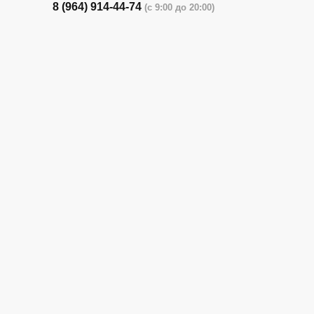
8 (964) 914-44-74
(с 9:00 до 20:00)
г. Новороссийск, ул. Бирюзова, 3Г,
Центральный рынок (напротив павильона
с животными)
8 (964) 914-44-74
(с 9:00 до 20:00)
г. Новороссийск, ул. Бирюзова, 3Г,
Центральный рынок (напротив павильона
с сигаретами)