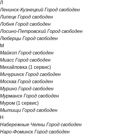
Л
Ленинск-Кузнецкий
Город свободен
Липецк
Город свободен
Лобня
Город свободен
Лосино-Петровский
Город свободен
Люберцы
Город свободен
М
Майкоп
Город свободен
Миасс
Город свободен
Михайловка
(1 сервис)
Мичуринск
Город свободен
Москва
Город свободен
Мурино
Город свободен
Мурманск
Город свободен
Муром
(1 сервис)
Мытищи
Город свободен
Н
Набережные Челны
Город свободен
Наро-Фоминск
Город свободен