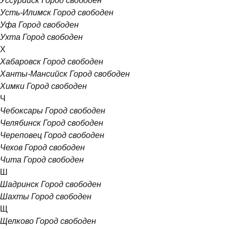
Уссурийск
Город свободен
Усть-Илимск
Город свободен
Уфа
Город свободен
Ухта
Город свободен
Х
Хабаровск
Город свободен
Ханты-Мансийск
Город свободен
Химки
Город свободен
Ч
Чебоксары
Город свободен
Челябинск
Город свободен
Череповец
Город свободен
Чехов
Город свободен
Чита
Город свободен
Ш
Шадринск
Город свободен
Шахты
Город свободен
Щ
Щелково
Город свободен