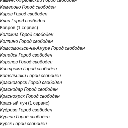
Каменск-Уральский
Город свободен
Кемерово
Город свободен
Киров
Город свободен
Клин
Город свободен
Ковров
(1 сервис)
Коломна
Город свободен
Колпино
Город свободен
Комсомольск-на-Амуре
Город свободен
Копейск
Город свободен
Королев
Город свободен
Кострома
Город свободен
Котельники
Город свободен
Красногорск
Город свободен
Краснодар
Город свободен
Красноярск
Город свободен
Красный луч
(1 сервис)
Кудрово
Город свободен
Курган
Город свободен
Курск
Город свободен