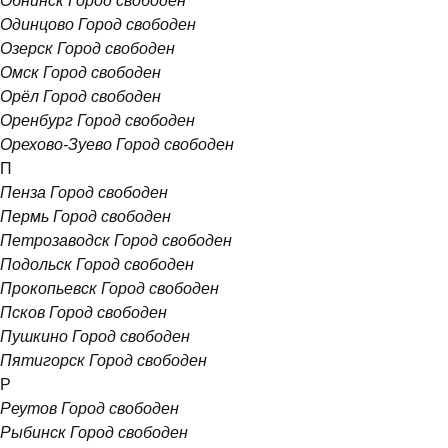
Обнинск
Город свободен
Одинцово
Город свободен
Озерск
Город свободен
Омск
Город свободен
Орёл
Город свободен
Оренбург
Город свободен
Орехово-Зуево
Город свободен
П
Пенза
Город свободен
Пермь
Город свободен
Петрозаводск
Город свободен
Подольск
Город свободен
Прокопьевск
Город свободен
Псков
Город свободен
Пушкино
Город свободен
Пятигорск
Город свободен
Р
Реутов
Город свободен
Рыбинск
Город свободен