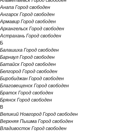
Альметьевск
Город свободен
Анапа
Город свободен
Ангарск
Город свободен
Армавир
Город свободен
Архангельск
Город свободен
Астрахань
Город свободен
Б
Балашиха
Город свободен
Барнаул
Город свободен
Батайск
Город свободен
Белгород
Город свободен
Биробиджан
Город свободен
Благовещенск
Город свободен
Братск
Город свободен
Брянск
Город свободен
В
Великий Новгород
Город свободен
Верхняя Пышма
Город свободен
Владивосток
Город свободен