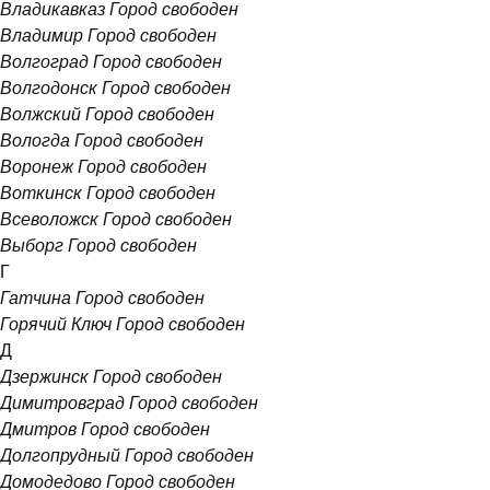
Владикавказ
Город свободен
Владимир
Город свободен
Волгоград
Город свободен
Волгодонск
Город свободен
Волжский
Город свободен
Вологда
Город свободен
Воронеж
Город свободен
Воткинск
Город свободен
Всеволожск
Город свободен
Выборг
Город свободен
Г
Гатчина
Город свободен
Горячий Ключ
Город свободен
Д
Дзержинск
Город свободен
Димитровград
Город свободен
Дмитров
Город свободен
Долгопрудный
Город свободен
Домодедово
Город свободен