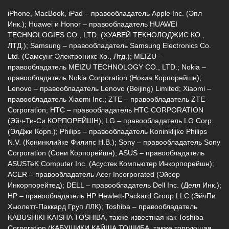
2, Южный пассаж, Перекресток
iPhone, MacBook, iPad – правообладатель Apple Inc. (Эпл
8 (964) 914-44-74
(с 9:00 до 20:00)
Инк.); Huawei и Honor – правообладатель HUAWEI
TECHNOLOGIES CO., LTD. (ХУАВЕЙ ТЕКНОЛОДЖИС КО.,
ЛТД.); Samsung – правообладатель Samsung Electronics Co.
Ltd. (Самсунг Электроникс Ко., Лтд.); MEIZU –
правообладатель MEIZU TECHNOLOGY CO., LTD.; Nokia –
правообладатель Nokia Corporation (Нокиа Корпорейшн);
Lenovo – правообладатель Lenovo (Beijing) Limited; Xiaomi –
г. Новороссийск, ул. Героев Десантников,
правообладатель Xiaomi Inc.; ZTE – правообладатель ZTE
2/3
Corporation; HTC – правообладатель HTC CORPORATION
(Эйч-Ти-Си КОРПОРЕЙШН); LG – правообладатель LG Corp.
8 (964) 914-44-74
(с 9:00 до 20:00)
(ЭлДжи Корп.); Philips – правообладатель Koninklijke Philips
N.V. (Конинклийке Филипс Н.В.); Sony – правообладатель Sony
Corporation (Сони Корпорейшн); ASUS – правообладатель
ASUSTeK Computer Inc. (Асустек Компьютер Инкорпорейшн);
ACER – правообладатель Acer Incorporated (Эйсер
Инкорпорейтед); DELL – правообладатель Dell Inc. (Делл Инк.);
HP – правообладатель HP Hewlett-Packard Group LLC (ЭйчПи
Хьюлетт-Паккард Груп ЛЛК); Toshiba – правообладатель
KABUSHIKI KAISHA TOSHIBA, также известная как Toshiba
Corporation (КАБУШИКИ КАЙША ТОШИБА, также торгующая