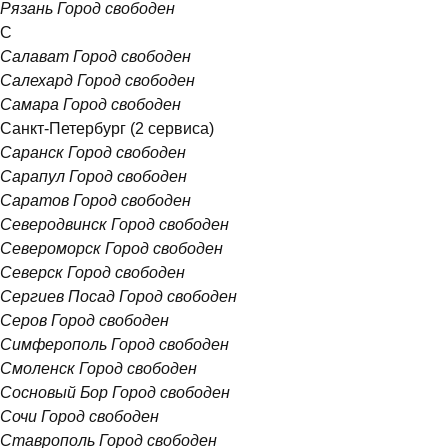
Рязань
Город свободен
С
Салават
Город свободен
Салехард
Город свободен
Самара
Город свободен
Санкт-Петербург
(2 сервиса)
Саранск
Город свободен
Сарапул
Город свободен
Саратов
Город свободен
Северодвинск
Город свободен
Североморск
Город свободен
Северск
Город свободен
Сергиев Посад
Город свободен
Серов
Город свободен
Симферополь
Город свободен
Смоленск
Город свободен
Сосновый Бор
Город свободен
Сочи
Город свободен
Ставрополь
Город свободен