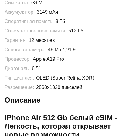
Сим карта:
eSIM
Аккумулятор:
3149 мАч
Оперативная память:
8 Гб
Объем встроенной памяти:
512 Гб
Гарантия:
12 месяцев
Основная камера:
48 Мп / ƒ/1.9
Процессор:
Apple A19 Pro
Диагональ:
6.5"
Тип дисплея:
OLED (Super Retina XDR)
Разрешение:
2868x1320 пикселей
Описание
iPhone Air 512 Gb белый eSIM -
Легкость, которая открывает
новые возможности