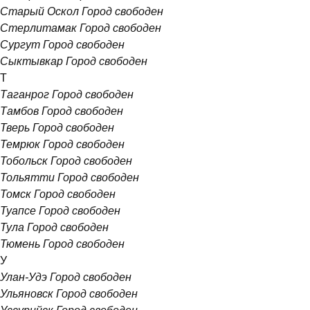
Старый Оскол
Город свободен
Стерлитамак
Город свободен
Сургут
Город свободен
Сыктывкар
Город свободен
Т
Таганрог
Город свободен
Тамбов
Город свободен
Тверь
Город свободен
Темрюк
Город свободен
Тобольск
Город свободен
Тольятти
Город свободен
Томск
Город свободен
Туапсе
Город свободен
Тула
Город свободен
Тюмень
Город свободен
У
Улан-Удэ
Город свободен
Ульяновск
Город свободен