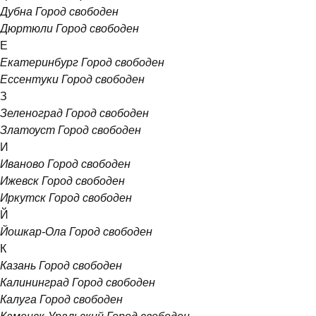
Дубна
Город свободен
Дюртюли
Город свободен
Е
Екатеринбург
Город свободен
Ессентуки
Город свободен
З
Зеленоград
Город свободен
Златоуст
Город свободен
И
Иваново
Город свободен
Ижевск
Город свободен
Иркутск
Город свободен
Й
Йошкар-Ола
Город свободен
К
Казань
Город свободен
Калининград
Город свободен
Калуга
Город свободен