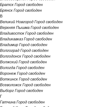
Братск
Город свободен
Брянск
Город свободен
В
Великий Новгород
Город свободен
Верхняя Пышма
Город свободен
Владивосток
Город свободен
Владикавказ
Город свободен
Владимир
Город свободен
Волгоград
Город свободен
Волгодонск
Город свободен
Волжский
Город свободен
Вологда
Город свободен
Воронеж
Город свободен
Воткинск
Город свободен
Всеволожск
Город свободен
Выборг
Город свободен
Г
Гатчина
Город свободен