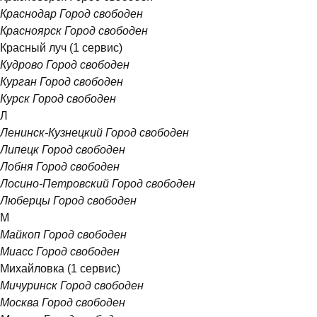
Краснодар
Город свободен
Красноярск
Город свободен
Красный луч
(1 сервис)
Кудрово
Город свободен
Курган
Город свободен
Курск
Город свободен
Л
Ленинск-Кузнецкий
Город свободен
Липецк
Город свободен
Лобня
Город свободен
Лосино-Петровский
Город свободен
Люберцы
Город свободен
М
Майкоп
Город свободен
Миасс
Город свободен
Михайловка
(1 сервис)
Мичуринск
Город свободен
Москва
Город свободен