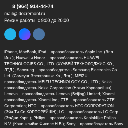
8 (964) 914-44-74
mail@idocremont.ru
Режим работы: с 9:00 до 20:00
г. Новороссийск, ул. Героев Десантников,
2, Южный пассаж, Перекресток
iPhone, MacBook, iPad – правообладатель Apple Inc. (Эпл
8 (964) 914-44-74
(с 9:00 до 20:00)
Инк.); Huawei и Honor – правообладатель HUAWEI
TECHNOLOGIES CO., LTD. (ХУАВЕЙ ТЕКНОЛОДЖИС КО.,
ЛТД.); Samsung – правообладатель Samsung Electronics Co.
Ltd. (Самсунг Электроникс Ко., Лтд.); MEIZU –
правообладатель MEIZU TECHNOLOGY CO., LTD.; Nokia –
правообладатель Nokia Corporation (Нокиа Корпорейшн);
Lenovo – правообладатель Lenovo (Beijing) Limited; Xiaomi –
г. Новороссийск, ул. Героев Десантников,
правообладатель Xiaomi Inc.; ZTE – правообладатель ZTE
2/3
Corporation; HTC – правообладатель HTC CORPORATION
(Эйч-Ти-Си КОРПОРЕЙШН); LG – правообладатель LG Corp.
8 (964) 914-44-74
(с 9:00 до 20:00)
(ЭлДжи Корп.); Philips – правообладатель Koninklijke Philips
N.V. (Конинклийке Филипс Н.В.); Sony – правообладатель Sony