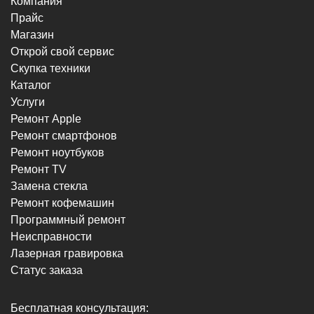
Компания
Прайс
г. Новороссийск, пр-кт Ленина, 44
Магазин
8 (964) 914-44-74
(с 9:00 до 20:00)
Открой свой сервис
Скупка техники
Каталог
Услуги
Ремонт Apple
Ремонт смартфонов
г. Новороссийск, пр-кт Ленина, 107
Ремонт ноутбуков
8 (964) 914-44-74
Ремонт TV
(с 9:00 до 20:00)
Замена стекла
Ремонт кофемашин
Программный ремонт
Неисправности
Лазерная гравировка
Статус заказа
г. Новороссийск, ул. Героев Десантников,
2/4
Бесплатная консультация:
8 (964) 914-44-74
(с 9:00 до 20:00)