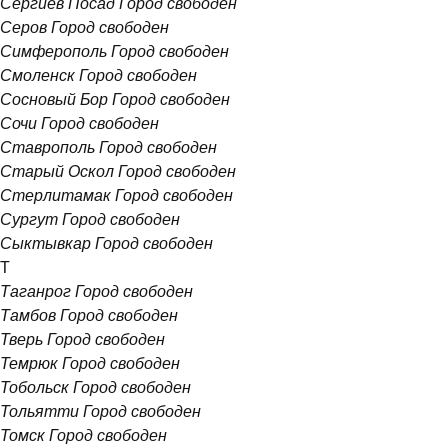
Сергиев Посад
Город свободен
Серов
Город свободен
Симферополь
Город свободен
Смоленск
Город свободен
Сосновый Бор
Город свободен
Сочи
Город свободен
Ставрополь
Город свободен
Старый Оскол
Город свободен
Стерлитамак
Город свободен
Сургут
Город свободен
Сыктывкар
Город свободен
Т
Таганрог
Город свободен
Тамбов
Город свободен
Тверь
Город свободен
Темрюк
Город свободен
Тобольск
Город свободен
Тольятти
Город свободен
Томск
Город свободен