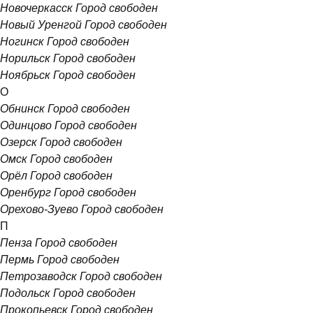
Новочеркасск
Город свободен
Новый Уренгой
Город свободен
Ногинск
Город свободен
Норильск
Город свободен
Ноябрьск
Город свободен
О
Обнинск
Город свободен
Одинцово
Город свободен
Озерск
Город свободен
Омск
Город свободен
Орёл
Город свободен
Оренбург
Город свободен
Орехово-Зуево
Город свободен
П
Пенза
Город свободен
Пермь
Город свободен
Петрозаводск
Город свободен
Подольск
Город свободен
Прокопьевск
Город свободен