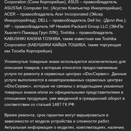
Corporation (Сони Корпорейшн); ASUS – правообладатель
ASUSTeK Computer Inc. (Асустек Компьютер Инкорпорейшн);
ACER – правообладатель Acer Incorporated (Эйсер
Инкорпорейтед); DELL – правообладатель Dell Inc. (Делл Инк.);
HP – правообладатель HP Hewlett-Packard Group LLC (ЭйчПи
Хьюлетт-Паккард Груп ЛЛК); Toshiba – правообладатель
KABUSHIKI KAISHA TOSHIBA, также известная как Toshiba
Corporation (КАБУШИКИ КАЙША ТОШИБА, также торгующая
как Тосиба Корпорейшн).
Упомянутые товарные знаки используются исключительно для
описания товаров, к которым относятся предоставляемые
услуги по ремонту в сервисных центрах «iDocСервис». Данные
услуги выполняются в неавторизованных сервисных центрах
«iDocСервис», которые не связаны с владельцами указанных
товарных знаков и/или их официальными представителями в
отношении продукции, уже введенной в гражданский оборот в
соответствии со статьей 1487 ГК РФ.
Время ремонта, срок гарантии могут варьироваться в
зависимости от модели устройства и сложности работ.
Актуальная информация о моделях, комплектациях, наличии,