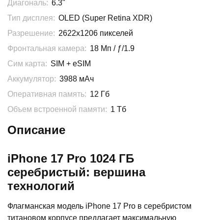
Диагональ:
6.3"
Тип дисплея:
OLED (Super Retina XDR)
Разрешение:
2622x1206 пикселей
Фронтальная камера:
18 Мп / ƒ/1.9
Сим карта:
SIM + eSIM
Аккумулятор:
3988 мАч
Оперативная память:
12 Гб
Объем встроенной памяти:
1 Тб
Описание
iPhone 17 Pro 1024 ГБ
серебристый: вершина
технологий
Флагманская модель iPhone 17 Pro в серебристом
титановом корпусе предлагает максимальную