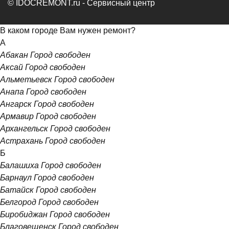
© IDOCREMONT.ru - Сервисный центр
В каком городе Вам нужен ремонт?
А
Абакан
Город свободен
Аксай
Город свободен
Альметьевск
Город свободен
Анапа
Город свободен
Ангарск
Город свободен
Армавир
Город свободен
Архангельск
Город свободен
Астрахань
Город свободен
Б
Балашиха
Город свободен
Барнаул
Город свободен
Батайск
Город свободен
Белгород
Город свободен
Биробиджан
Город свободен
Благовещенск
Город свободен