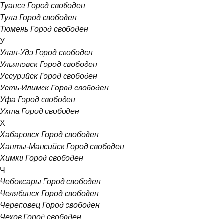
Туапсе
Город свободен
Тула
Город свободен
Тюмень
Город свободен
У
Улан-Удэ
Город свободен
Ульяновск
Город свободен
Уссурийск
Город свободен
Усть-Илимск
Город свободен
Уфа
Город свободен
Ухта
Город свободен
Х
Хабаровск
Город свободен
Ханты-Мансийск
Город свободен
Химки
Город свободен
Ч
Чебоксары
Город свободен
Челябинск
Город свободен
Череповец
Город свободен
Чехов
Город свободен