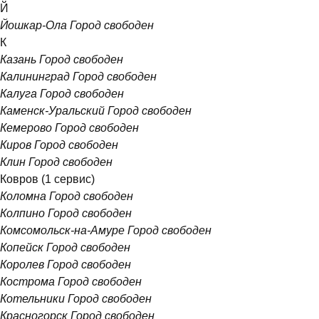
Й
Йошкар-Ола
Город свободен
К
Казань
Город свободен
Калининград
Город свободен
Калуга
Город свободен
Каменск-Уральский
Город свободен
Кемерово
Город свободен
Киров
Город свободен
Клин
Город свободен
Ковров
(1 сервис)
Коломна
Город свободен
Колпино
Город свободен
Комсомольск-на-Амуре
Город свободен
Копейск
Город свободен
Королев
Город свободен
Кострома
Город свободен
Котельники
Город свободен
Красногорск
Город свободен