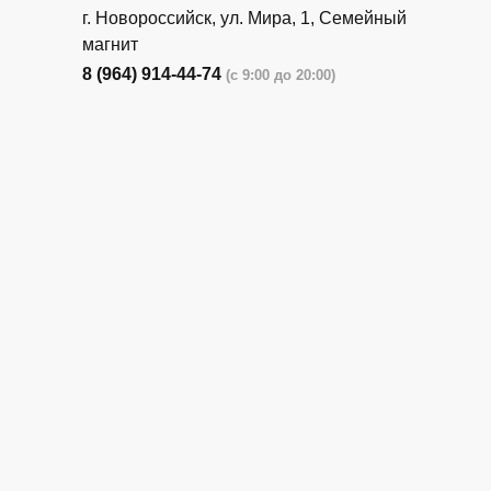
г. Новороссийск, ул. Мира, 1, Семейный
магнит
8 (964) 914-44-74
(с 9:00 до 20:00)
г. Новороссийск, ул. Бирюзова, 3Г,
Центральный рынок (напротив павильона
с животными)
8 (964) 914-44-74
(с 9:00 до 20:00)
г. Новороссийск, ул. Бирюзова, 3Г,