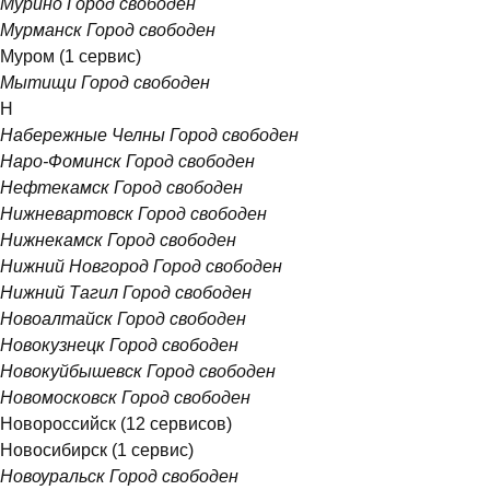
Мурино
Город свободен
Мурманск
Город свободен
Муром
(1 сервис)
Мытищи
Город свободен
Н
Набережные Челны
Город свободен
Наро-Фоминск
Город свободен
Нефтекамск
Город свободен
Нижневартовск
Город свободен
Нижнекамск
Город свободен
Нижний Новгород
Город свободен
Нижний Тагил
Город свободен
Новоалтайск
Город свободен
Новокузнецк
Город свободен
Новокуйбышевск
Город свободен
Новомосковск
Город свободен
Новороссийск
(12 сервисов)
Новосибирск
(1 сервис)
Новоуральск
Город свободен