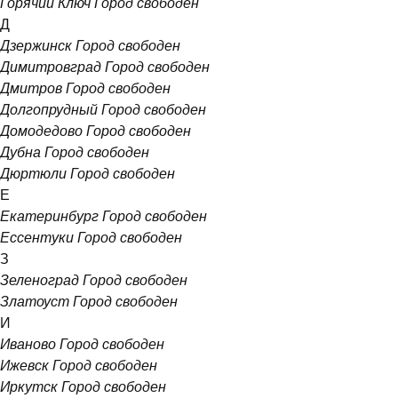
Горячий Ключ
Город свободен
Д
Дзержинск
Город свободен
Димитровград
Город свободен
Дмитров
Город свободен
Долгопрудный
Город свободен
Домодедово
Город свободен
Дубна
Город свободен
Дюртюли
Город свободен
Е
Екатеринбург
Город свободен
Ессентуки
Город свободен
З
Зеленоград
Город свободен
Златоуст
Город свободен
И
Иваново
Город свободен
Ижевск
Город свободен
Иркутск
Город свободен