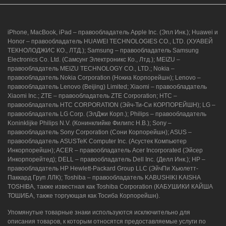
iPhone, MacBook, iPad – правообладатель Apple Inc. (Эпл Инк.); Huawei и
Honor – правообладатель HUAWEI TECHNOLOGIES CO., LTD. (ХУАВЕЙ
ТЕКНОЛОДЖИС КО., ЛТД.); Samsung – правообладатель Samsung
Electronics Co. Ltd. (Самсунг Электроникс Ко., Лтд.); MEIZU –
г. Новороссийск, ул. Героев Десантников,
правообладатель MEIZU TECHNOLOGY CO., LTD.; Nokia –
2/3
правообладатель Nokia Corporation (Нокиа Корпорейшн); Lenovo –
правообладатель Lenovo (Beijing) Limited; Xiaomi – правообладатель
8 (964) 914-44-74
(с 9:00 до 20:00)
Xiaomi Inc.; ZTE – правообладатель ZTE Corporation; HTC –
правообладатель HTC CORPORATION (Эйч-Ти-Си КОРПОРЕЙШН); LG –
правообладатель LG Corp. (ЭлДжи Корп.); Philips – правообладатель
Koninklijke Philips N.V. (Конинклийке Филипс Н.В.); Sony –
правообладатель Sony Corporation (Сони Корпорейшн); ASUS –
правообладатель ASUSTeK Computer Inc. (Асустек Компьютер
Инкорпорейшн); ACER – правообладатель Acer Incorporated (Эйсер
Инкорпорейтед); DELL – правообладатель Dell Inc. (Делл Инк.); HP –
правообладатель HP Hewlett-Packard Group LLC (ЭйчПи Хьюлетт-
Паккард Груп ЛЛК); Toshiba – правообладатель KABUSHIKI KAISHA
TOSHIBA, также известная как Toshiba Corporation (КАБУШИКИ КАЙША
ТОШИБА, также торгующая как Тосиба Корпорейшн).
Упомянутые товарные знаки используются исключительно для
описания товаров, к которым относятся предоставляемые услуги по