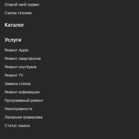
Открой свой сервис
8 (964) 914-44-74
(с 9:00 до 20:00)
Скупка техники
Каталог
Услуги
Ремонт Apple
г. Новороссийск, ул. Героев Десантников,
Ремонт смартфонов
2/4
Ремонт ноутбуков
8 (964) 914-44-74
(с 9:00 до 20:00)
Ремонт TV
Замена стекла
Ремонт кофемашин
Программный ремонт
Неисправности
г. Новороссийск, ул. Героев Десантников,
Лазерная гравировка
2, Южный пассаж, Перекресток
Статус заказа
8 (964) 914-44-74
(с 9:00 до 20:00)