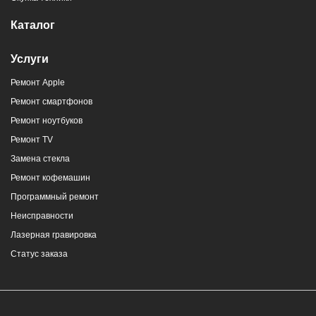
Каталог
Услуги
Ремонт Apple
г. Новороссийск, ул. Героев Десантников,
Ремонт смартфонов
2/4
Ремонт ноутбуков
8 (964) 914-44-74
(с 9:00 до 20:00)
Ремонт TV
Замена стекла
Ремонт кофемашин
Программный ремонт
Неисправности
г. Новороссийск, ул. Героев Десантников,
Лазерная гравировка
2, Южный пассаж, Перекресток
Статус заказа
8 (964) 914-44-74
(с 9:00 до 20:00)