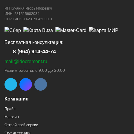
ИП Кукания Игорь Игоревич
г. Новороссийск, ул. Котанова, 4
ИНН: 231515602034
ОГРНИП: 314231504500011
8 (964) 914-44-74
(с 9:00 до 20:00)
Бесплатная консультация:
8 (964) 914-44-74
mail@idocremont.ru
г. Новороссийск, пр-кт Ленина, 44
Режим работы: с 9:00 до 20:00
8 (964) 914-44-74
(с 9:00 до 20:00)
Компания
Прайс
Магазин
г. Новороссийск, пр-кт Ленина, 107
Открой свой сервис
8 (964) 914-44-74
(с 9:00 до 20:00)
Скупка техники