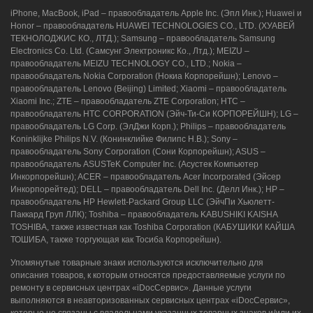
iPhone, MacBook, iPad – правообладатель Apple Inc. (Эпл Инк.); Huawei и
Honor – правообладатель HUAWEI TECHNOLOGIES CO., LTD. (ХУАВЕЙ
ТЕКНОЛОДЖИС КО., ЛТД.); Samsung – правообладатель Samsung
Electronics Co. Ltd. (Самсунг Электроникс Ко., Лтд.); MEIZU –
г. Новороссийск, ул. Героев Десантников,
правообладатель MEIZU TECHNOLOGY CO., LTD.; Nokia –
2/3
правообладатель Nokia Corporation (Нокиа Корпорейшн); Lenovo –
правообладатель Lenovo (Beijing) Limited; Xiaomi – правообладатель
8 (964) 914-44-74
(с 9:00 до 20:00)
Xiaomi Inc.; ZTE – правообладатель ZTE Corporation; HTC –
правообладатель HTC CORPORATION (Эйч-Ти-Си КОРПОРЕЙШН); LG –
правообладатель LG Corp. (ЭлДжи Корп.); Philips – правообладатель
Koninklijke Philips N.V. (Конинклийке Филипс Н.В.); Sony –
правообладатель Sony Corporation (Сони Корпорейшн); ASUS –
правообладатель ASUSTeK Computer Inc. (Асустек Компьютер
Инкорпорейшн); ACER – правообладатель Acer Incorporated (Эйсер
Инкорпорейтед); DELL – правообладатель Dell Inc. (Делл Инк.); HP –
правообладатель HP Hewlett-Packard Group LLC (ЭйчПи Хьюлетт-
Паккард Груп ЛЛК); Toshiba – правообладатель KABUSHIKI KAISHA
TOSHIBA, также известная как Toshiba Corporation (КАБУШИКИ КАЙША
ТОШИБА, также торгующая как Тосиба Корпорейшн).
Упомянутые товарные знаки используются исключительно для
описания товаров, к которым относятся предоставляемые услуги по
ремонту в сервисных центрах «iDocСервис». Данные услуги
выполняются в неавторизованных сервисных центрах «iDocСервис»,