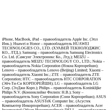
iPhone, MacBook, iPad – правообладатель Apple Inc. (Эпл
Инк.); Huawei и Honor – правообладатель HUAWEI
TECHNOLOGIES CO., LTD. (ХУАВЕЙ ТЕКНОЛОДЖИС
КО., ЛТД.); Samsung – правообладатель Samsung Electronics
Co. Ltd. (Самсунг Электроникс Ко., Лтд.); MEIZU –
правообладатель MEIZU TECHNOLOGY CO., LTD.; Nokia –
правообладатель Nokia Corporation (Нокиа Корпорейшн);
Lenovo – правообладатель Lenovo (Beijing) Limited; Xiaomi –
правообладатель Xiaomi Inc.; ZTE – правообладатель ZTE
Corporation; HTC – правообладатель HTC CORPORATION
(Эйч-Ти-Си КОРПОРЕЙШН); LG – правообладатель LG
Corp. (ЭлДжи Корп.); Philips – правообладатель Koninklijke
Philips N.V. (Конинклийке Филипс Н.В.); Sony –
правообладатель Sony Corporation (Сони Корпорейшн); ASUS
– правообладатель ASUSTeK Computer Inc. (Асустек
Компьютер Инкорпорейшн); ACER – правообладатель Acer
Incorporated (Эйсер Инкорпорейтед); DELL – правообладатель