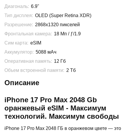
Диагональ:
6.9"
Тип дисплея:
OLED (Super Retina XDR)
Разрешение:
2868x1320 пикселей
Фронтальная камера:
18 Мп / ƒ/1.9
Сим карта:
eSIM
Аккумулятор:
5088 мАч
Оперативная память:
12 Гб
Объем встроенной памяти:
2 Тб
Описание
iPhone 17 Pro Max 2048 Gb
оранжевый eSIM - Максимум
технологий. Максимум свободы
iPhone 17 Pro Max 2048 ГБ в оранжевом цвете — это