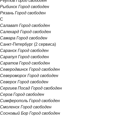
Реутов
Город свободен
Рыбинск
Город свободен
Рязань
Город свободен
С
Салават
Город свободен
Салехард
Город свободен
Самара
Город свободен
Санкт-Петербург
(2 сервиса)
Саранск
Город свободен
Сарапул
Город свободен
Саратов
Город свободен
Северодвинск
Город свободен
Североморск
Город свободен
Северск
Город свободен
Сергиев Посад
Город свободен
Серов
Город свободен
Симферополь
Город свободен
Смоленск
Город свободен
Сосновый Бор
Город свободен