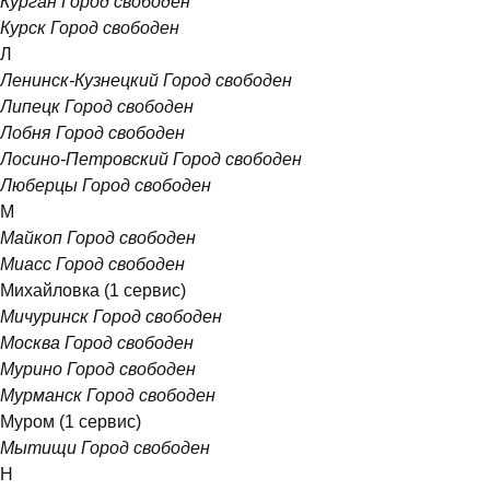
Курган
Город свободен
Курск
Город свободен
Л
Ленинск-Кузнецкий
Город свободен
Липецк
Город свободен
Лобня
Город свободен
Лосино-Петровский
Город свободен
Люберцы
Город свободен
М
Майкоп
Город свободен
Миасс
Город свободен
Михайловка
(1 сервис)
Мичуринск
Город свободен
Москва
Город свободен
Мурино
Город свободен
Мурманск
Город свободен
Муром
(1 сервис)
Мытищи
Город свободен
Н