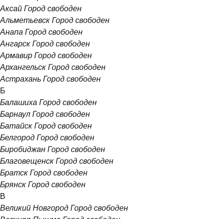
Аксай
Город свободен
Альметьевск
Город свободен
Анапа
Город свободен
Ангарск
Город свободен
Армавир
Город свободен
Архангельск
Город свободен
Астрахань
Город свободен
Б
Балашиха
Город свободен
Барнаул
Город свободен
Батайск
Город свободен
Белгород
Город свободен
Биробиджан
Город свободен
Благовещенск
Город свободен
Братск
Город свободен
Брянск
Город свободен
В
Великий Новгород
Город свободен