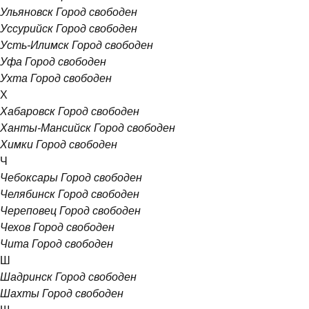
Ульяновск
Город свободен
Уссурийск
Город свободен
Усть-Илимск
Город свободен
Уфа
Город свободен
Ухта
Город свободен
Х
Хабаровск
Город свободен
Ханты-Мансийск
Город свободен
Химки
Город свободен
Ч
Чебоксары
Город свободен
Челябинск
Город свободен
Череповец
Город свободен
Чехов
Город свободен
Чита
Город свободен
Ш
Шадринск
Город свободен
Шахты
Город свободен