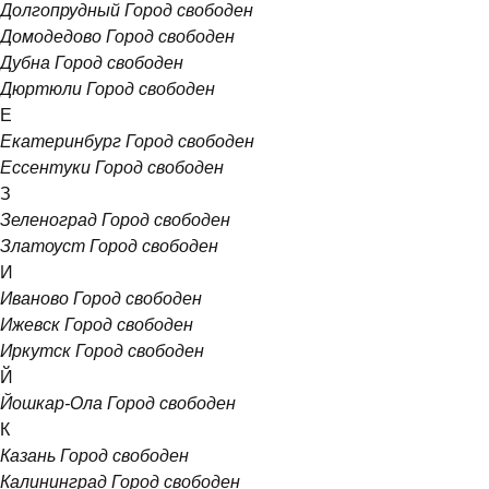
Долгопрудный
Город свободен
Домодедово
Город свободен
Дубна
Город свободен
Дюртюли
Город свободен
Е
Екатеринбург
Город свободен
Ессентуки
Город свободен
З
Зеленоград
Город свободен
Златоуст
Город свободен
И
Иваново
Город свободен
Ижевск
Город свободен
Иркутск
Город свободен
Й
Йошкар-Ола
Город свободен
К
Казань
Город свободен
Калининград
Город свободен