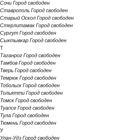
Сочи
Город свободен
Ставрополь
Город свободен
Старый Оскол
Город свободен
Стерлитамак
Город свободен
Сургут
Город свободен
Сыктывкар
Город свободен
Т
Таганрог
Город свободен
Тамбов
Город свободен
Тверь
Город свободен
Темрюк
Город свободен
Тобольск
Город свободен
Тольятти
Город свободен
Томск
Город свободен
Туапсе
Город свободен
Тула
Город свободен
Тюмень
Город свободен
У
Улан-Удэ
Город свободен