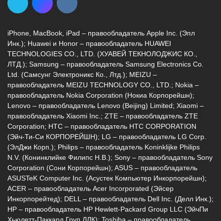
г. Новороссийск, ул. Героев Десантников,
2, Южный пассаж, Перекресток
iPhone, MacBook, iPad – правообладатель Apple Inc. (Эпл
8 (964) 914-44-74
(с 9:00 до 20:00)
Инк.); Huawei и Honor – правообладатель HUAWEI
TECHNOLOGIES CO., LTD. (ХУАВЕЙ ТЕКНОЛОДЖИС КО.,
ЛТД.); Samsung – правообладатель Samsung Electronics Co.
Ltd. (Самсунг Электроникс Ко., Лтд.); MEIZU –
правообладатель MEIZU TECHNOLOGY CO., LTD.; Nokia –
правообладатель Nokia Corporation (Нокиа Корпорейшн);
Lenovo – правообладатель Lenovo (Beijing) Limited; Xiaomi –
г. Новороссийск, ул. Героев Десантников,
правообладатель Xiaomi Inc.; ZTE – правообладатель ZTE
2/3
Corporation; HTC – правообладатель HTC CORPORATION
(Эйч-Ти-Си КОРПОРЕЙШН); LG – правообладатель LG Corp.
8 (964) 914-44-74
(с 9:00 до 20:00)
(ЭлДжи Корп.); Philips – правообладатель Koninklijke Philips
N.V. (Конинклийке Филипс Н.В.); Sony – правообладатель Sony
Corporation (Сони Корпорейшн); ASUS – правообладатель
ASUSTeK Computer Inc. (Асустек Компьютер Инкорпорейшн);
ACER – правообладатель Acer Incorporated (Эйсер
Инкорпорейтед); DELL – правообладатель Dell Inc. (Делл Инк.);
HP – правообладатель HP Hewlett-Packard Group LLC (ЭйчПи
Хьюлетт-Паккард Груп ЛЛК); Toshiba – правообладатель