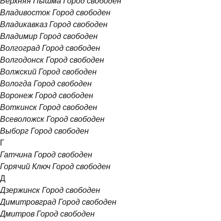
Верхняя Пышма
Город свободен
Владивосток
Город свободен
Владикавказ
Город свободен
Владимир
Город свободен
Волгоград
Город свободен
Волгодонск
Город свободен
Волжский
Город свободен
Вологда
Город свободен
Воронеж
Город свободен
Воткинск
Город свободен
Всеволожск
Город свободен
Выборг
Город свободен
Г
Гатчина
Город свободен
Горячий Ключ
Город свободен
Д
Дзержинск
Город свободен
Димитровград
Город свободен
Дмитров
Город свободен