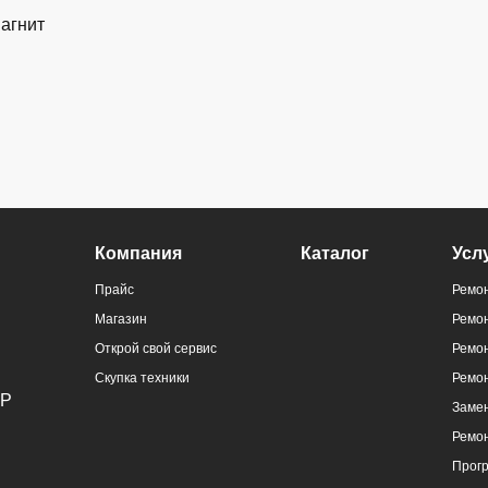
магнит
ральный
Компания
Каталог
Усл
)
Прайс
Ремон
Магазин
Ремо
Открой свой сервис
Ремон
Скупка техники
Ремо
Замен
Ремо
ральный
Прог
)