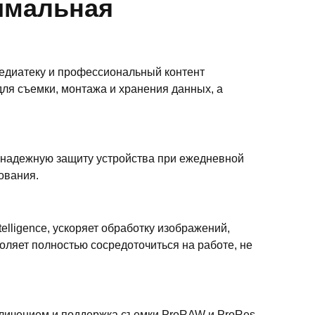
симальная
медиатеку и профессиональный контент
ля съемки, монтажа и хранения данных, а
т надежную защиту устройства при ежедневной
ования.
lligence, ускоряет обработку изображений,
ляет полностью сосредоточиться на работе, не
величением и поддержка съемки ProRAW и ProRes