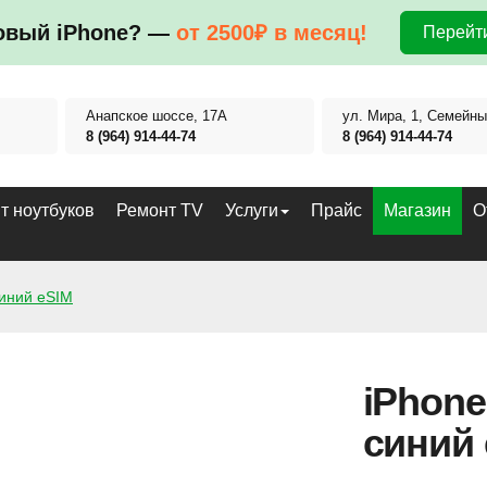
овый iPhone? —
от 2500₽ в месяц!
Перейти
Анапское шоссе, 17А
ул. Мира, 1, Семейны
8 (964) 914-44-74
8 (964) 914-44-74
т ноутбуков
Ремонт TV
Услуги
Прайс
Магазин
О
синий eSIM
iPhone
синий