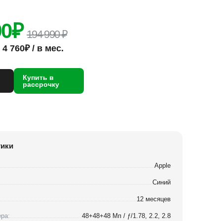
90
₽
194 990 ₽
4 760₽ / в мес.
Купить в
рассрочку
тики
Apple
Синий
12 месяцев
ра:
48+48+48 Мп / ƒ/1.78, 2.2, 2.8