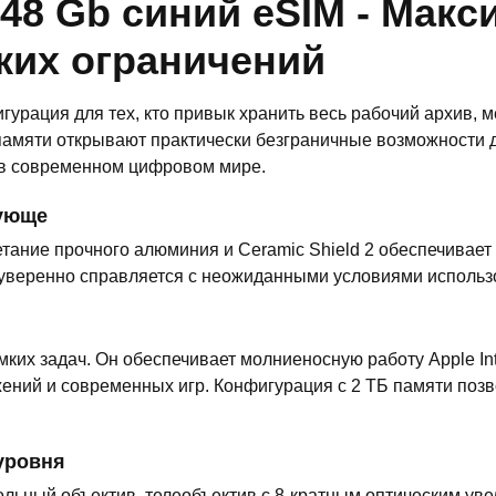
048 Gb синий eSIM - Мак
ких ограничений
гурация для тех, кто привык хранить весь рабочий архив, 
памяти открывают практически безграничные возможности д
 в современном цифровом мире.
вующе
четание прочного алюминия и Ceramic Shield 2 обеспечивае
 уверенно справляется с неожиданными условиями использ
их задач. Он обеспечивает молниеносную работу Apple Inte
ний и современных игр. Конфигурация с 2 ТБ памяти позво
уровня
ольный объектив, телеобъектив с 8-кратным оптическим у