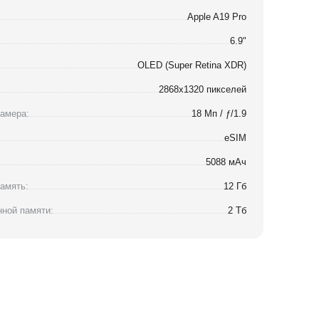
Apple A19 Pro
6.9"
OLED (Super Retina XDR)
2868x1320 пикселей
амера:
18 Мп / ƒ/1.9
eSIM
5088 мАч
амять:
12 Гб
ной памяти:
2 Тб