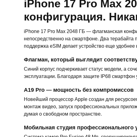
iPhone 17 Pro Max 2
конфигурация. Ника
iPhone 17 Pro Max 2048 ГБ — флагманская конфи
непосредственно на смартфоне. Два терабайта 
поддержка eSIM делает устройство еще удобнее
Флагман, который выглядит соответст
Синий корпус подчеркивает статус модели, а со
эксплуатации. Благодаря защите IP68 смартфон
A19 Pro — мощность без компромиссов
Новейший процессор Apple создан для ресурсоемк
монтаж видео, запуск профессиональных приложе
думая о свободном пространстве.
Мобильная студия профессионального 
Система камер Pro Fusion 48 Мп, сверхширокоуг