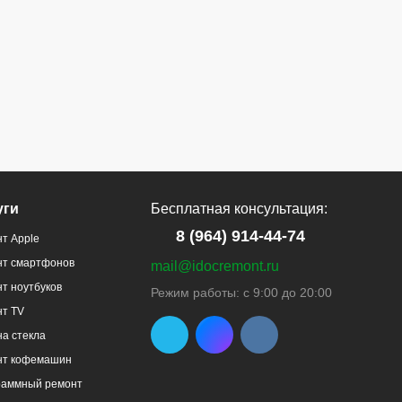
уги
Бесплатная консультация:
8 (964) 914-44-74
т Apple
нт смартфонов
mail@idocremont.ru
т ноутбуков
Режим работы: с 9:00 до 20:00
нт TV
а стекла
нт кофемашин
раммный ремонт