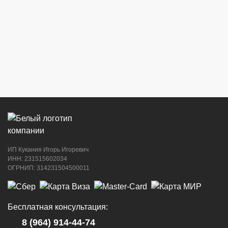
Центральный рынок (напротив павильона
с сигаретами)
8 (964) 914-44-74
(с 9:00 до 20:00)
г. Новороссийск, ул. Советов, 24
8 (964) 914-44-74
(с 9:00 до 20:00)
ИП Кукания Игорь Игоревич
г. Новороссийск, ул. Котанова, 4
ИНН: 231515602034
ОГРНИП: 314231504500011
8 (964) 914-44-74
(с 9:00 до 20:00)
Бесплатная консультация:
8 (964) 914-44-74