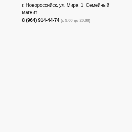
г. Новороссийск, ул. Мира, 1, Семейный
магнит
8 (964) 914-44-74
(с 9:00 до 20:00)
г. Новороссийск, ул. Бирюзова, 3Г,
Центральный рынок (напротив павильона
с животными)
8 (964) 914-44-74
(с 9:00 до 20:00)
г. Новороссийск, ул. Бирюзова, 3Г,