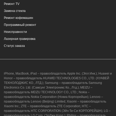
Ремонт TV
Замена стекла
Ремонт кофемашин
Программный ремонт
Неисправности
г. Новороссийск, ул. Героев Десантников,
Лазерная гравировка
2, Южный пассаж, Перекресток
Статус заказа
8 (964) 914-44-74
(с 9:00 до 20:00)
iPhone, MacBook, iPad – правообладатель Apple Inc. (Эпл Инк.); Huawei и
Honor – правообладатель HUAWEI TECHNOLOGIES CO., LTD. (ХУАВЕЙ
ТЕКНОЛОДЖИС КО., ЛТД.); Samsung – правообладатель Samsung
Electronics Co. Ltd. (Самсунг Электроникс Ко., Лтд.); MEIZU –
г. Новороссийск, ул. Героев Десантников,
правообладатель MEIZU TECHNOLOGY CO., LTD.; Nokia –
2/3
правообладатель Nokia Corporation (Нокиа Корпорейшн); Lenovo –
правообладатель Lenovo (Beijing) Limited; Xiaomi – правообладатель
8 (964) 914-44-74
(с 9:00 до 20:00)
Xiaomi Inc.; ZTE – правообладатель ZTE Corporation; HTC –
правообладатель HTC CORPORATION (Эйч-Ти-Си КОРПОРЕЙШН); LG –
правообладатель LG Corp. (ЭлДжи Корп.); Philips – правообладатель