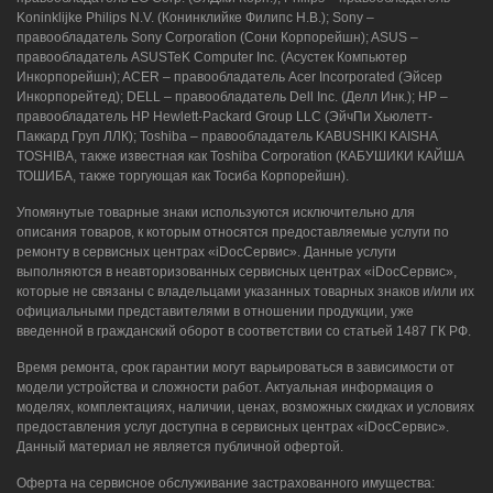
Koninklijke Philips N.V. (Конинклийке Филипс Н.В.); Sony –
правообладатель Sony Corporation (Сони Корпорейшн); ASUS –
правообладатель ASUSTeK Computer Inc. (Асустек Компьютер
Инкорпорейшн); ACER – правообладатель Acer Incorporated (Эйсер
Инкорпорейтед); DELL – правообладатель Dell Inc. (Делл Инк.); HP –
правообладатель HP Hewlett-Packard Group LLC (ЭйчПи Хьюлетт-
Паккард Груп ЛЛК); Toshiba – правообладатель KABUSHIKI KAISHA
TOSHIBA, также известная как Toshiba Corporation (КАБУШИКИ КАЙША
ТОШИБА, также торгующая как Тосиба Корпорейшн).
Упомянутые товарные знаки используются исключительно для
описания товаров, к которым относятся предоставляемые услуги по
ремонту в сервисных центрах «iDocСервис». Данные услуги
выполняются в неавторизованных сервисных центрах «iDocСервис»,
которые не связаны с владельцами указанных товарных знаков и/или их
официальными представителями в отношении продукции, уже
введенной в гражданский оборот в соответствии со статьей 1487 ГК РФ.
Время ремонта, срок гарантии могут варьироваться в зависимости от
модели устройства и сложности работ. Актуальная информация о
моделях, комплектациях, наличии, ценах, возможных скидках и условиях
предоставления услуг доступна в сервисных центрах «iDocСервис».
Данный материал не является публичной офертой.
Оферта на сервисное обслуживание застрахованного имущества: