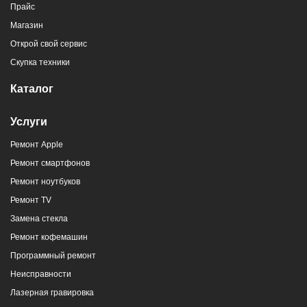
Прайс
Магазин
г. Новороссийск, пр-кт Ленина, 107
Открой свой сервис
8 (964) 914-44-74
(с 9:00 до 20:00)
Скупка техники
Каталог
Услуги
Ремонт Apple
г. Новороссийск, ул. Героев Десантников,
Ремонт смартфонов
2/4
Ремонт ноутбуков
8 (964) 914-44-74
(с 9:00 до 20:00)
Ремонт TV
Замена стекла
Ремонт кофемашин
Программный ремонт
Неисправности
г. Новороссийск, ул. Героев Десантников,
Лазерная гравировка
2, Южный пассаж, Перекресток