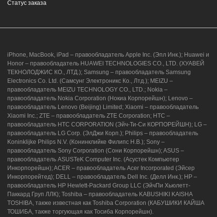
Статус заказа
8 (964) 914-44-74
(с 9:00 до 20:00)
iPhone, MacBook, iPad – правообладатель Apple Inc. (Эпл Инк.); Huawei и
Honor – правообладатель HUAWEI TECHNOLOGIES CO., LTD. (ХУАВЕЙ
ТЕКНОЛОДЖИС КО., ЛТД.); Samsung – правообладатель Samsung
Electronics Co. Ltd. (Самсунг Электроникс Ко., Лтд.); MEIZU –
г. Новороссийск, ул. Героев Десантников,
правообладатель MEIZU TECHNOLOGY CO., LTD.; Nokia –
2/3
правообладатель Nokia Corporation (Нокиа Корпорейшн); Lenovo –
правообладатель Lenovo (Beijing) Limited; Xiaomi – правообладатель
8 (964) 914-44-74
(с 9:00 до 20:00)
Xiaomi Inc.; ZTE – правообладатель ZTE Corporation; HTC –
правообладатель HTC CORPORATION (Эйч-Ти-Си КОРПОРЕЙШН); LG –
правообладатель LG Corp. (ЭлДжи Корп.); Philips – правообладатель
Koninklijke Philips N.V. (Конинклийке Филипс Н.В.); Sony –
правообладатель Sony Corporation (Сони Корпорейшн); ASUS –
правообладатель ASUSTeK Computer Inc. (Асустек Компьютер
Инкорпорейшн); ACER – правообладатель Acer Incorporated (Эйсер
Инкорпорейтед); DELL – правообладатель Dell Inc. (Делл Инк.); HP –
правообладатель HP Hewlett-Packard Group LLC (ЭйчПи Хьюлетт-
Паккард Груп ЛЛК); Toshiba – правообладатель KABUSHIKI KAISHA
TOSHIBA, также известная как Toshiba Corporation (КАБУШИКИ КАЙША
ТОШИБА, также торгующая как Тосиба Корпорейшн).