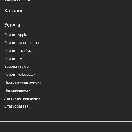
Каталог
Услуги
Ремонт Apple
г. Новороссийск, ул. Героев Десантников,
Ремонт смартфонов
2/4
Ремонт ноутбуков
8 (964) 914-44-74
(с 9:00 до 20:00)
Ремонт TV
Замена стекла
Ремонт кофемашин
Программный ремонт
Неисправности
г. Новороссийск, ул. Героев Десантников,
Лазерная гравировка
2, Южный пассаж, Перекресток
Статус заказа
8 (964) 914-44-74
(с 9:00 до 20:00)