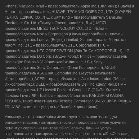
iPhone, MacBook, iPad – правообладатель Apple Inc. (Эпл Инк.); Huawei и
Honor – правообладатель HUAWEI TECHNOLOGIES CO., LTD. (ХУАВЕЙ
ТЕКНОЛОДЖИС КО., ЛТД.); Samsung – правообладатель Samsung
Electronics Co. Ltd. (Самсунг Электроникс Ко., Лтд.); MEIZU –
г. Новороссийск, ул. Героев Десантников,
правообладатель MEIZU TECHNOLOGY CO., LTD.; Nokia –
2/3
правообладатель Nokia Corporation (Нокиа Корпорейшн); Lenovo –
правообладатель Lenovo (Beijing) Limited; Xiaomi – правообладатель
8 (964) 914-44-74
(с 9:00 до 20:00)
Xiaomi Inc.; ZTE – правообладатель ZTE Corporation; HTC –
правообладатель HTC CORPORATION (Эйч-Ти-Си КОРПОРЕЙШН); LG –
правообладатель LG Corp. (ЭлДжи Корп.); Philips – правообладатель
Koninklijke Philips N.V. (Конинклийке Филипс Н.В.); Sony –
правообладатель Sony Corporation (Сони Корпорейшн); ASUS –
правообладатель ASUSTeK Computer Inc. (Асустек Компьютер
Инкорпорейшн); ACER – правообладатель Acer Incorporated (Эйсер
Инкорпорейтед); DELL – правообладатель Dell Inc. (Делл Инк.); HP –
правообладатель HP Hewlett-Packard Group LLC (ЭйчПи Хьюлетт-
Паккард Груп ЛЛК); Toshiba – правообладатель KABUSHIKI KAISHA
TOSHIBA, также известная как Toshiba Corporation (КАБУШИКИ КАЙША
ТОШИБА, также торгующая как Тосиба Корпорейшн).
Упомянутые товарные знаки используются исключительно для
описания товаров, к которым относятся предоставляемые услуги по
ремонту в сервисных центрах «iDocСервис». Данные услуги
выполняются в неавторизованных сервисных центрах «iDocСервис»,