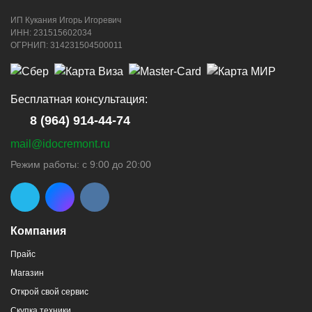
ИП Кукания Игорь Игоревич
г. Новороссийск, ул. Котанова, 4
ИНН: 231515602034
ОГРНИП: 314231504500011
8 (964) 914-44-74
(с 9:00 до 20:00)
Бесплатная консультация:
8 (964) 914-44-74
mail@idocremont.ru
г. Новороссийск, пр-кт Ленина, 44
Режим работы: с 9:00 до 20:00
8 (964) 914-44-74
(с 9:00 до 20:00)
Компания
Прайс
Магазин
г. Новороссийск, пр-кт Ленина, 107
Открой свой сервис
8 (964) 914-44-74
(с 9:00 до 20:00)
Скупка техники