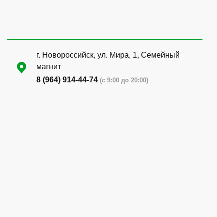
г. Новороссийск, ул. Мира, 1, Семейный
магнит
8 (964) 914-44-74
(с 9:00 до 20:00)
г. Новороссийск, ул. Бирюзова, 3Г,
Центральный рынок (напротив павильона
с животными)
8 (964) 914-44-74
(с 9:00 до 20:00)