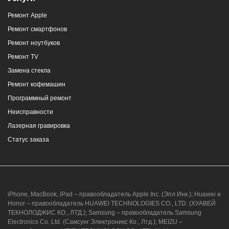
Ремонт Apple
г. Новороссийск, ул. Героев Десантников,
Ремонт смартфонов
2/4
Ремонт ноутбуков
8 (964) 914-44-74
(с 9:00 до 20:00)
Ремонт TV
Замена стекла
Ремонт кофемашин
Программный ремонт
Неисправности
г. Новороссийск, ул. Героев Десантников,
Лазерная гравировка
2, Южный пассаж, Перекресток
Статус заказа
8 (964) 914-44-74
(с 9:00 до 20:00)
iPhone, MacBook, iPad – правообладатель Apple Inc. (Эпл Инк.); Huawei и
Honor – правообладатель HUAWEI TECHNOLOGIES CO., LTD. (ХУАВЕЙ
ТЕКНОЛОДЖИС КО., ЛТД.); Samsung – правообладатель Samsung
Electronics Co. Ltd. (Самсунг Электроникс Ко., Лтд.); MEIZU –
г. Новороссийск, ул. Героев Десантников,