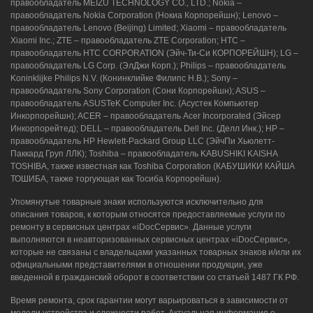
правообладатель MEIZU TECHNOLOGY CO., LTD.; Nokia –
2/3
правообладатель Nokia Corporation (Нокиа Корпорейшн); Lenovo –
правообладатель Lenovo (Beijing) Limited; Xiaomi – правообладатель
8 (964) 914-44-74
(с 9:00 до 20:00)
Xiaomi Inc.; ZTE – правообладатель ZTE Corporation; HTC –
правообладатель HTC CORPORATION (Эйч-Ти-Си КОРПОРЕЙШН); LG –
правообладатель LG Corp. (ЭлДжи Корп.); Philips – правообладатель
Koninklijke Philips N.V. (Конинклийке Филипс Н.В.); Sony –
правообладатель Sony Corporation (Сони Корпорейшн); ASUS –
правообладатель ASUSTeK Computer Inc. (Асустек Компьютер
Инкорпорейшн); ACER – правообладатель Acer Incorporated (Эйсер
Инкорпорейтед); DELL – правообладатель Dell Inc. (Делл Инк.); HP –
правообладатель HP Hewlett-Packard Group LLC (ЭйчПи Хьюлетт-
Паккард Груп ЛЛК); Toshiba – правообладатель KABUSHIKI KAISHA
TOSHIBA, также известная как Toshiba Corporation (КАБУШИКИ КАЙША
ТОШИБА, также торгующая как Тосиба Корпорейшн).
Упомянутые товарные знаки используются исключительно для
описания товаров, к которым относятся предоставляемые услуги по
ремонту в сервисных центрах «iDocСервис». Данные услуги
выполняются в неавторизованных сервисных центрах «iDocСервис»,
которые не связаны с владельцами указанных товарных знаков и/или их
официальными представителями в отношении продукции, уже
введенной в гражданский оборот в соответствии со статьей 1487 ГК РФ.
Время ремонта, срок гарантии могут варьироваться в зависимости от