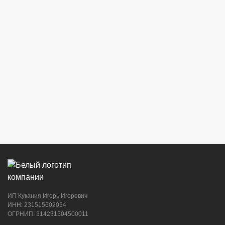
г. Новороссийск, ул. Бирюзова, 3Г,
Центральный рынок (напротив павильона
с сигаретами)
8 (964) 914-44-74
(с 9:00 до 20:00)
г. Новороссийск, ул. Советов, 24
8 (964) 914-44-74
(с 9:00 до 20:00)
ИП Кукания Игорь Игоревич
г. Новороссийск, ул. Котанова, 4
ИНН: 231515602034
ОГРНИП: 314231504500011
8 (964) 914-44-74
(с 9:00 до 20:00)