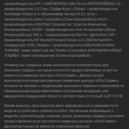
правообладатель HTC CORPORATION (Эйч-Ти-Си КОРПОРЕЙШН); LG –
правообладатель LG Corp. (ЭлДжи Корп.); Philips – правообладатель
Koninklijke Philips N.V. (Конинклийке Филипс Н.В.); Sony –
правообладатель Sony Corporation (Сони Корпорейшн); ASUS –
правообладатель ASUSTeK Computer Inc. (Асустек Компьютер
Инкорпорейшн); ACER – правообладатель Acer Incorporated (Эйсер
Инкорпорейтед); DELL – правообладатель Dell Inc. (Делл Инк.); HP –
правообладатель HP Hewlett-Packard Group LLC (ЭйчПи Хьюлетт-
Паккард Груп ЛЛК); Toshiba – правообладатель KABUSHIKI KAISHA
TOSHIBA, также известная как Toshiba Corporation (КАБУШИКИ КАЙША
ТОШИБА, также торгующая как Тосиба Корпорейшн).
Упомянутые товарные знаки используются исключительно для
описания товаров, к которым относятся предоставляемые услуги по
ремонту в сервисных центрах «iDocСервис». Данные услуги
выполняются в неавторизованных сервисных центрах «iDocСервис»,
которые не связаны с владельцами указанных товарных знаков и/или их
официальными представителями в отношении продукции, уже
введенной в гражданский оборот в соответствии со статьей 1487 ГК РФ.
Время ремонта, срок гарантии могут варьироваться в зависимости от
модели устройства и сложности работ. Актуальная информация о
моделях, комплектациях, наличии, ценах, возможных скидках и условиях
предоставления услуг доступна в сервисных центрах «iDocСервис».
Данный материал не является публичной офертой.