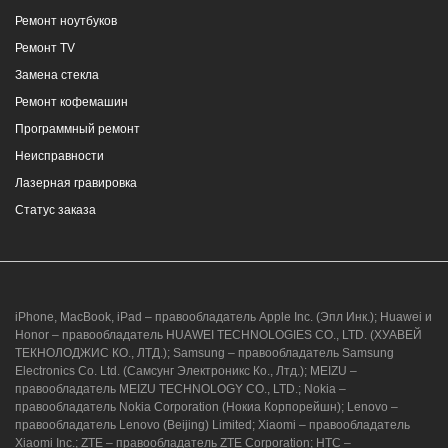
2/4
Ремонт ноутбуков
8 (964) 914-44-74
(с 9:00 до 20:00)
Ремонт TV
Замена стекла
Ремонт кофемашин
Программный ремонт
Неисправности
г. Новороссийск, ул. Героев Десантников,
Лазерная гравировка
2, Южный пассаж, Перекресток
Статус заказа
8 (964) 914-44-74
(с 9:00 до 20:00)
iPhone, MacBook, iPad – правообладатель Apple Inc. (Эпл Инк.); Huawei и
Honor – правообладатель HUAWEI TECHNOLOGIES CO., LTD. (ХУАВЕЙ
ТЕКНОЛОДЖИС КО., ЛТД.); Samsung – правообладатель Samsung
Electronics Co. Ltd. (Самсунг Электроникс Ко., Лтд.); MEIZU –
г. Новороссийск, ул. Героев Десантников,
правообладатель MEIZU TECHNOLOGY CO., LTD.; Nokia –
2/3
правообладатель Nokia Corporation (Нокиа Корпорейшн); Lenovo –
правообладатель Lenovo (Beijing) Limited; Xiaomi – правообладатель
8 (964) 914-44-74
(с 9:00 до 20:00)
Xiaomi Inc.; ZTE – правообладатель ZTE Corporation; HTC –