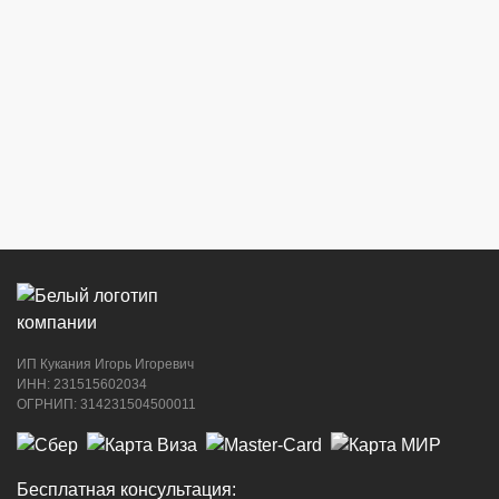
г. Новороссийск, ул. Бирюзова, 3Г,
Центральный рынок (напротив павильона
с сигаретами)
8 (964) 914-44-74
(с 9:00 до 20:00)
г. Новороссийск, ул. Советов, 24
8 (964) 914-44-74
(с 9:00 до 20:00)
ИП Кукания Игорь Игоревич
г. Новороссийск, ул. Котанова, 4
ИНН: 231515602034
ОГРНИП: 314231504500011
8 (964) 914-44-74
(с 9:00 до 20:00)
Бесплатная консультация: