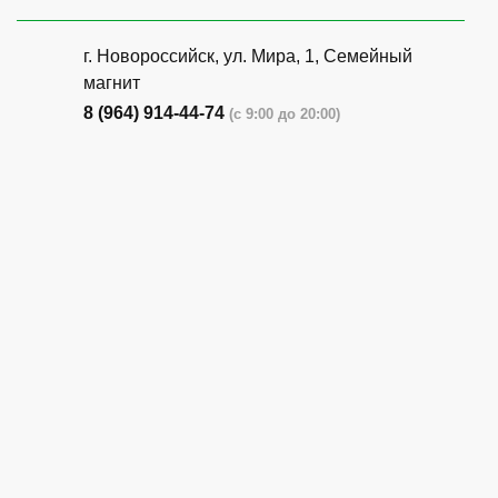
г. Новороссийск, ул. Мира, 1, Семейный
магнит
8 (964) 914-44-74
(с 9:00 до 20:00)
г. Новороссийск, ул. Бирюзова, 3Г,
Центральный рынок (напротив павильона
с животными)
8 (964) 914-44-74
(с 9:00 до 20:00)